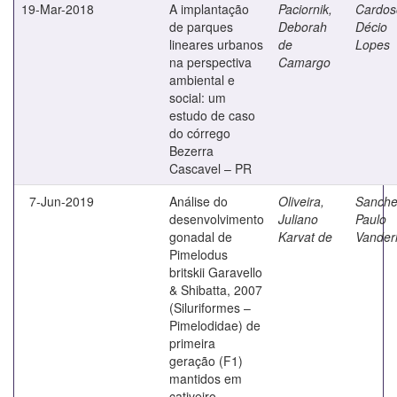
19-Mar-2018
A implantação
Paciornik,
Cardos
de parques
Deborah
Décio
lineares urbanos
de
Lopes
na perspectiva
Camargo
ambiental e
social: um
estudo de caso
do córrego
Bezerra
Cascavel – PR
7-Jun-2019
Análise do
Oliveira,
Sanche
desenvolvimento
Juliano
Paulo
gonadal de
Karvat de
Vanderl
Pimelodus
britskii Garavello
& Shibatta, 2007
(Siluriformes –
Pimelodidae) de
primeira
geração (F1)
mantidos em
cativeiro