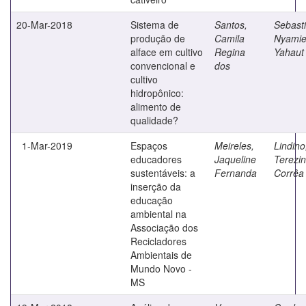
20-Mar-2018
Sistema de
Santos,
Sebasti
produção de
Camila
Nyami
alface em cultivo
Regina
Yahaut
convencional e
dos
cultivo
hidropônico:
alimento de
qualidade?
1-Mar-2019
Espaços
Meireles,
Lindino
educadores
Jaqueline
Terezi
sustentáveis: a
Fernanda
Corrêa
inserção da
educação
ambiental na
Associação dos
Recicladores
Ambientais de
Mundo Novo -
MS