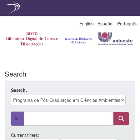
Skip
English
Español
Português
navigation
Search
Search:
for
Current filters: