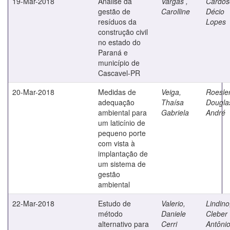
19-Mar-2018
Análise da
Vargas ,
Cardos
gestão de
Carolline
Décio
resíduos da
Lopes
construção civil
no estado do
Paraná e
município de
Cascavel-PR
20-Mar-2018
Medidas de
Veiga,
Roesler
adequação
Thaísa
Dougla
ambiental para
Gabriela
André
um laticínio de
pequeno porte
com vista à
implantação de
um sistema de
gestão
ambiental
22-Mar-2018
Estudo de
Valerio,
Lindino
método
Daniele
Cleber
alternativo para
Cerri
Antôni