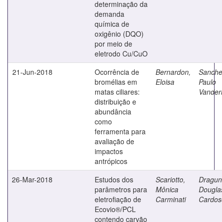
determinação da
demanda
química de
oxigênio (DQO)
por meio de
eletrodo Cu/CuO
21-Jun-2018
Ocorrência de
Bernardon,
Sanche
bromélias em
Eloisa
Paulo
matas ciliares:
Vanderl
distribuição e
abundância
como
ferramenta para
avaliação de
impactos
antrópicos
26-Mar-2018
Estudos dos
Scariotto,
Dragun
parâmetros para
Mônica
Dougla
eletrofiação de
Carminati
Cardos
Ecovio®/PCL
contendo carvão