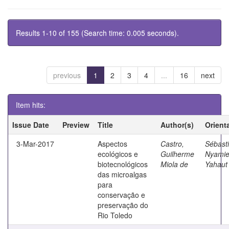
Results 1-10 of 155 (Search time: 0.005 seconds).
previous
1
2
3
4
...
16
next
Item hits:
Issue Date
Preview
Title
Author(s)
Orient
3-Mar-2017
Aspectos
Castro,
Sébasti
ecológicos e
Guilherme
Nyami
biotecnológicos
Miola de
Yahaut
das microalgas
para
conservação e
preservação do
Rio Toledo