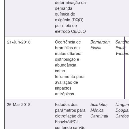
determinação da
demanda
química de
oxigênio (DQO)
por meio de
eletrodo Cu/CuO
21-Jun-2018
Ocorrência de
Bernardon,
Sanche
bromélias em
Eloisa
Paulo
matas ciliares:
Vanderl
distribuição e
abundância
como
ferramenta para
avaliação de
impactos
antrópicos
26-Mar-2018
Estudos dos
Scariotto,
Dragun
parâmetros para
Mônica
Dougla
eletrofiação de
Carminati
Cardos
Ecovio®/PCL
contendo carvão