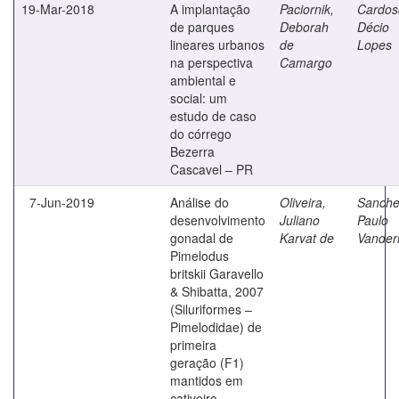
19-Mar-2018
A implantação
Paciornik,
Cardos
de parques
Deborah
Décio
lineares urbanos
de
Lopes
na perspectiva
Camargo
ambiental e
social: um
estudo de caso
do córrego
Bezerra
Cascavel – PR
7-Jun-2019
Análise do
Oliveira,
Sanche
desenvolvimento
Juliano
Paulo
gonadal de
Karvat de
Vanderl
Pimelodus
britskii Garavello
& Shibatta, 2007
(Siluriformes –
Pimelodidae) de
primeira
geração (F1)
mantidos em
cativeiro