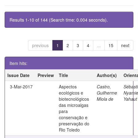
Results 1-10 of 144 (Search time: 0.004 seconds).
previous
1
2
3
4
...
15
next
Item hits:
Issue Date
Preview
Title
Author(s)
Orient
3-Mar-2017
Aspectos
Castro,
Sébasti
ecológicos e
Guilherme
Nyami
biotecnológicos
Miola de
Yahaut
das microalgas
para
conservação e
preservação do
Rio Toledo