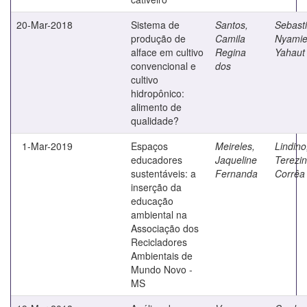
20-Mar-2018
Sistema de
Santos,
Sebasti
produção de
Camila
Nyami
alface em cultivo
Regina
Yahaut
convencional e
dos
cultivo
hidropônico:
alimento de
qualidade?
1-Mar-2019
Espaços
Meireles,
Lindino
educadores
Jaqueline
Terezi
sustentáveis: a
Fernanda
Corrêa
inserção da
educação
ambiental na
Associação dos
Recicladores
Ambientais de
Mundo Novo -
MS