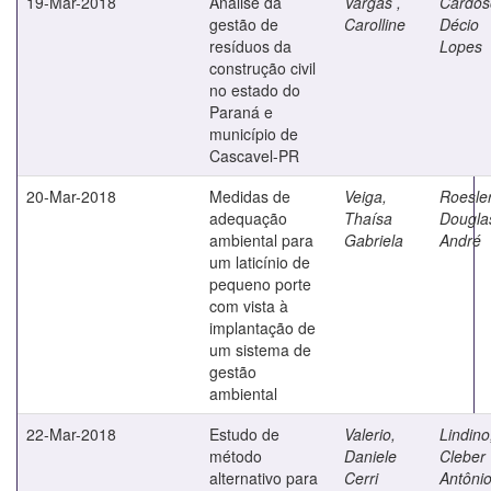
19-Mar-2018
Análise da
Vargas ,
Cardos
gestão de
Carolline
Décio
resíduos da
Lopes
construção civil
no estado do
Paraná e
município de
Cascavel-PR
20-Mar-2018
Medidas de
Veiga,
Roesler
adequação
Thaísa
Dougla
ambiental para
Gabriela
André
um laticínio de
pequeno porte
com vista à
implantação de
um sistema de
gestão
ambiental
22-Mar-2018
Estudo de
Valerio,
Lindino
método
Daniele
Cleber
alternativo para
Cerri
Antôni