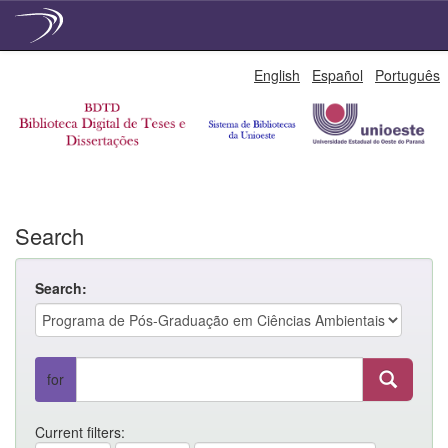
Skip
English
Español
Português
navigation
Search
Search:
for
Current filters: