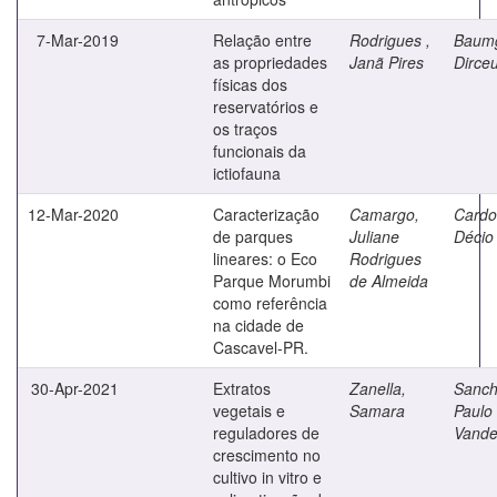
7-Mar-2019
Relação entre
Rodrigues ,
Baumg
as propriedades
Janã Pires
Dirce
físicas dos
reservatórios e
os traços
funcionais da
ictiofauna
12-Mar-2020
Caracterização
Camargo,
Cardo
de parques
Juliane
Décio
lineares: o Eco
Rodrigues
Parque Morumbi
de Almeida
como referência
na cidade de
Cascavel-PR.
30-Apr-2021
Extratos
Zanella,
Sanch
vegetais e
Samara
Paulo
reguladores de
Vande
crescimento no
cultivo in vitro e