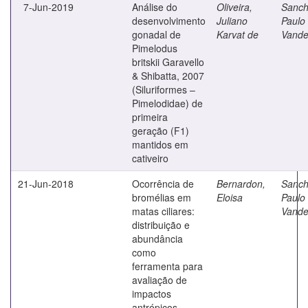
7-Jun-2019
Análise do
Oliveira,
Sanch
desenvolvimento
Juliano
Paulo
gonadal de
Karvat de
Vande
Pimelodus
britskii Garavello
& Shibatta, 2007
(Siluriformes –
Pimelodidae) de
primeira
geração (F1)
mantidos em
cativeiro
21-Jun-2018
Ocorrência de
Bernardon,
Sanch
bromélias em
Eloisa
Paulo
matas ciliares:
Vande
distribuição e
abundância
como
ferramenta para
avaliação de
impactos
antrópicos