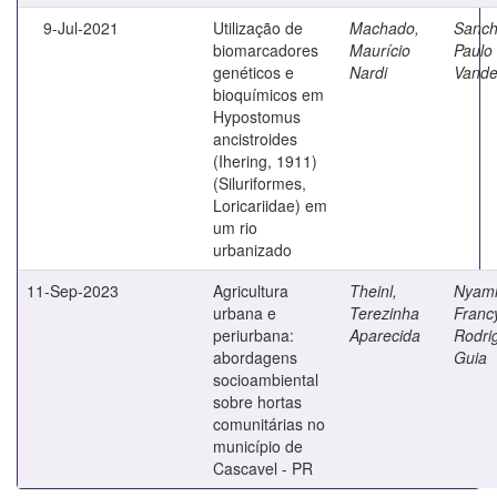
9-Jul-2021
Utilização de
Machado,
Sanch
biomarcadores
Maurício
Paulo
genéticos e
Nardi
Vande
bioquímicos em
Hypostomus
ancistroides
(Ihering, 1911)
(Siluriformes,
Loricariidae) em
um rio
urbanizado
11-Sep-2023
Agricultura
Theinl,
Nyami
urbana e
Terezinha
Franc
periurbana:
Aparecida
Rodri
abordagens
Guia
socioambiental
sobre hortas
comunitárias no
município de
Cascavel - PR