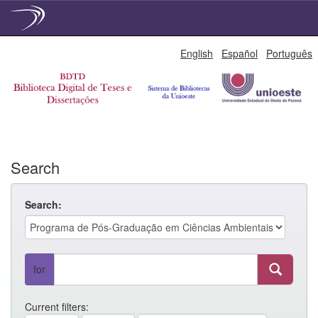
Skip
English
Español
Português
navigation
Search
Search:
for
Current filters: