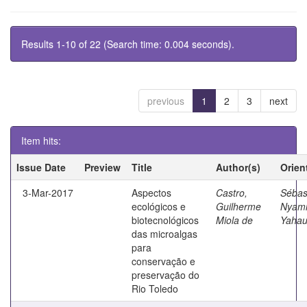
Results 1-10 of 22 (Search time: 0.004 seconds).
previous
1
2
3
next
Item hits:
Issue Date
Preview
Title
Author(s)
Orien
3-Mar-2017
Aspectos
Castro,
Sébas
ecológicos e
Guilherme
Nyam
biotecnológicos
Miola de
Yahau
das microalgas
para
conservação e
preservação do
Rio Toledo