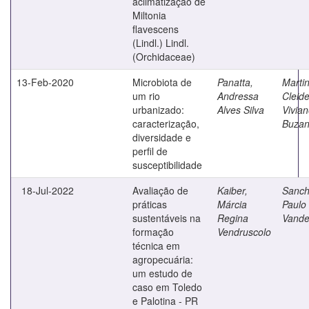
aclimatização de
Miltonia
flavescens
(Lindl.) Lindl.
(Orchidaceae)
13-Feb-2020
Microbiota de
Panatta,
Martin
um rio
Andressa
Cleid
urbanizado:
Alves Silva
Vivia
caracterização,
Buzan
diversidade e
perfil de
susceptibilidade
18-Jul-2022
Avaliação de
Kaiber,
Sanch
práticas
Márcia
Paulo
sustentáveis na
Regina
Vande
formação
Vendruscolo
técnica em
agropecuária:
um estudo de
caso em Toledo
e Palotina - PR