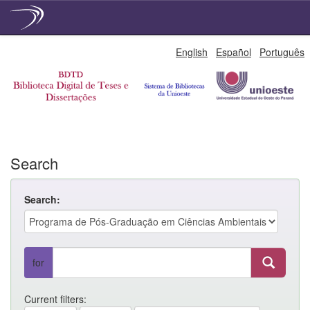
Skip
English
Español
Português
navigation
Search
Search:
for
Current filters: