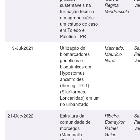
sustentáveis na
Regina
Va
formação técnica
Vendruscolo
em agropecuária:
um estudo de caso
em Toledo e
Palotina - PR
9-Jul-2021
Utilização de
Machado,
Sa
biomarcadores
Maurício
Pa
genéticos e
Nardi
Va
bioquímicos em
Hypostomus
ancistroides
(Ihering, 1911)
(Siluriformes,
Loricariidae) em um
rio urbanizado
21-Dec-2022
Estrutura da
Ribeiro,
Sa
comunidade de
Edmaykon
Pa
morcegos
Rafael
Va
(Mammalia,
Gaias