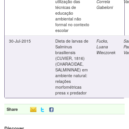
utilização das
Correia
Va
técnicas de
Gabeloni
educação
ambiental não
formal no contexto
escolar
30-Jul-2015
Dieta de larvas de
Fucks,
Sa
Salminus
Luana
Pa
brasiliensis
Wieczorek
Va
(CUVIER, 1816)
(CHARACIDAE,
SALMININAE) em
ambiente natural:
relações
morfométricas
presa x predador
Share
Discover