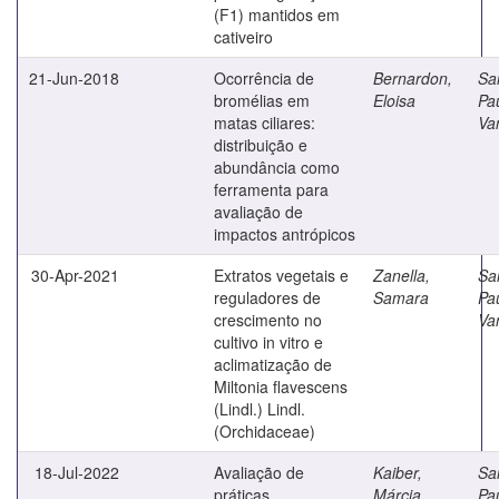
(F1) mantidos em
cativeiro
21-Jun-2018
Ocorrência de
Bernardon,
Sa
bromélias em
Eloisa
Pa
matas ciliares:
Va
distribuição e
abundância como
ferramenta para
avaliação de
impactos antrópicos
30-Apr-2021
Extratos vegetais e
Zanella,
Sa
reguladores de
Samara
Pa
crescimento no
Va
cultivo in vitro e
aclimatização de
Miltonia flavescens
(Lindl.) Lindl.
(Orchidaceae)
18-Jul-2022
Avaliação de
Kaiber,
Sa
práticas
Márcia
Pa