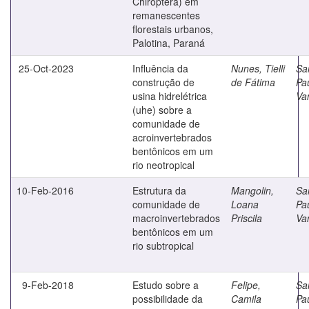
Chiroptera) em
remanescentes
florestais urbanos,
Palotina, Paraná
25-Oct-2023
Influência da
Nunes, Tielli
Sa
construção de
de Fátima
Pa
usina hidrelétrica
Va
(uhe) sobre a
comunidade de
acroinvertebrados
bentônicos em um
rio neotropical
10-Feb-2016
Estrutura da
Mangolin,
Sa
comunidade de
Loana
Pa
macroinvertebrados
Priscila
Va
bentônicos em um
rio subtropical
9-Feb-2018
Estudo sobre a
Felipe,
Sa
possibilidade da
Camila
Pa