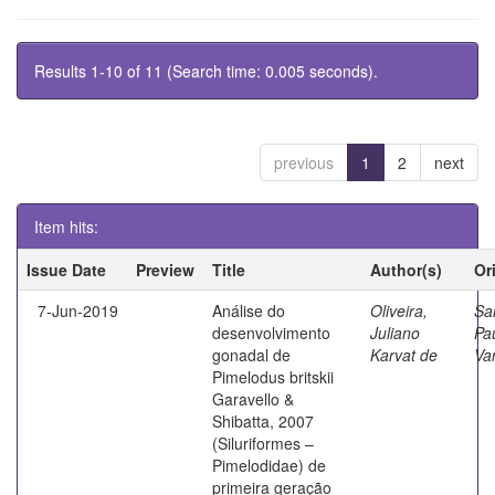
Results 1-10 of 11 (Search time: 0.005 seconds).
previous
1
2
next
Item hits:
Issue Date
Preview
Title
Author(s)
Or
7-Jun-2019
Análise do
Oliveira,
Sa
desenvolvimento
Juliano
Pa
gonadal de
Karvat de
Va
Pimelodus britskii
Garavello &
Shibatta, 2007
(Siluriformes –
Pimelodidae) de
primeira geração