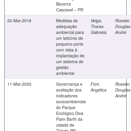
Bezerra
Cascavel – PR
20-Mar-2018
Medidas de
Veiga,
Roesler,
adequação
Thaísa
Douglas
ambiental para
Gabriela
André
um laticínio de
pequeno porte
com vista à
implantação de
um sistema de
gestão
ambiental
11-Mar-2020
Governança e
Fiori,
Roesler,
avaliação dos
Angélica
Douglas
indicadores
André
socioambientais
do Parque
Ecológico Diva
Paim Barth da
cidade de
Toledo-PR