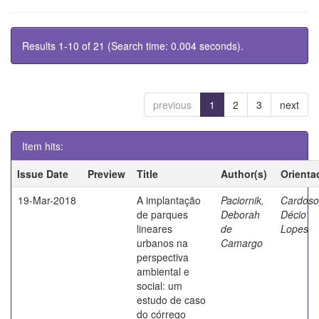
Results 1-10 of 21 (Search time: 0.004 seconds).
previous
1
2
3
next
Item hits:
Issue Date
Preview
Title
Author(s)
Orienta
19-Mar-2018
A implantação
Paciornik,
Cardoso
de parques
Deborah
Décio
lineares
de
Lopes
urbanos na
Camargo
perspectiva
ambiental e
social: um
estudo de caso
do córrego