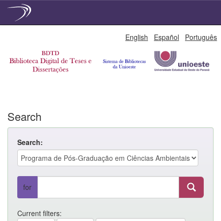
Skip
English
Español
Português
navigation
Search
Search:
for
Current filters: