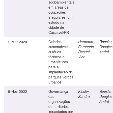
socioambientais
em áreas de
ocupações
irregulares, um
estudo na
cidade de
Cascavel/PR
9-Mar-2020
Cidades
Hermann,
Roesler,
sustentáveis:
Fernanda
Douglas
critérios
Raquel
André
técnicos e
Vier
urbanísticos
para a
implantação de
parques verdes
urbanos
19-Nov-2022
Governança
Finkler,
Roesler,
das
Sandra
Douglas
organizações
André
de territórios
impactados por