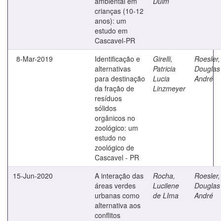
ambiental em
Duim
crianças (10-12
anos): um
estudo em
Cascavel-PR
8-Mar-2019
Identificação e
Girelli,
Roesler,
alternativas
Patricia
Douglas
para destinação
Lucia
André
da fração de
Linzmeyer
resíduos
sólidos
orgânicos no
zoológico: um
estudo no
zoológico de
Cascavel - PR
15-Jun-2020
A interação das
Rocha,
Roesler,
áreas verdes
Lucilene
Douglas
urbanas como
de LIma
André
alternativa aos
conflitos