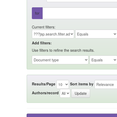
for
Current filters:
Add filters:
Use filters to refine the search results.
Results/Page
Sort items by
Authors/record