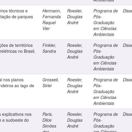
érios técnicos e
Hermann,
Roesler,
Programa de
Diss
ntação de parques
Fernanda
Douglas
Pós-
Raquel
André
Graduação
Vier
em Ciências
Ambientais
es de territórios
Finkler,
Roesler,
Programa de
Diss
elétricas no Brasil.
Sandra
Douglas
Pós-
André
Graduação
em Ciências
Ambientais
l nos planos
Grosseli,
Roesler,
Programa de
Diss
indeiros ao lago de
Sirlei
Douglas
Pós-
André
Graduação
em Ciências
Ambientais
 explicativos nos
Paris,
Roesler,
Programa de
Diss
e e sudoeste do
Dilce
Douglas
Pós-
Simões
André
Graduação
dos
em Ciências