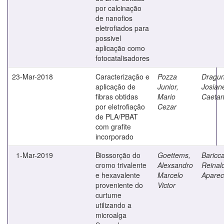
por calcinação
de nanofios
eletrofiados para
possivel
aplicação como
fotocatalisadores
23-Mar-2018
Caracterização e
Pozza
Dragun
aplicação de
Junior,
Josian
fibras obtidas
Mario
Caeta
por eletrofiação
Cezar
de PLA/PBAT
com grafite
incorporado
1-Mar-2019
Biossorção do
Goettems,
Baricca
cromo trivalente
Alexsandro
Reinal
e hexavalente
Marcelo
Aparec
proveniente do
Victor
curtume
utilizando a
microalga