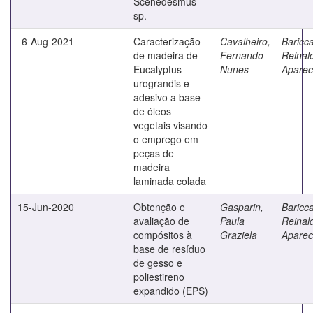
Scenedesmus
sp.
6-Aug-2021
Caracterização
Cavalheiro,
Baricca
de madeira de
Fernando
Reinal
Eucalyptus
Nunes
Aparec
urograndis e
adesivo a base
de óleos
vegetais visando
o emprego em
peças de
madeira
laminada colada
15-Jun-2020
Obtenção e
Gasparin,
Baricca
avaliação de
Paula
Reinal
compósitos à
Graziela
Aparec
base de resíduo
de gesso e
poliestireno
expandido (EPS)