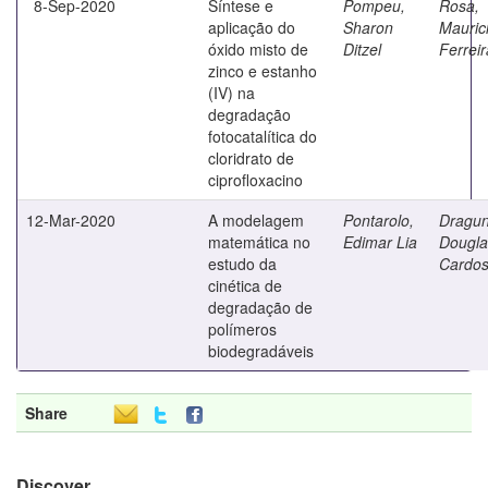
8-Sep-2020
Síntese e
Pompeu,
Rosa,
aplicação do
Sharon
Mauric
óxido misto de
Ditzel
Ferrei
zinco e estanho
(IV) na
degradação
fotocatalítica do
cloridrato de
ciprofloxacino
12-Mar-2020
A modelagem
Pontarolo,
Dragun
matemática no
Edimar Lia
Dougla
estudo da
Cardo
cinética de
degradação de
polímeros
biodegradáveis
Share
Discover