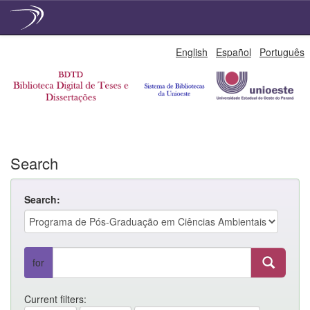
Skip
English
Español
Português
navigation
Search
Search:
for
Current filters: