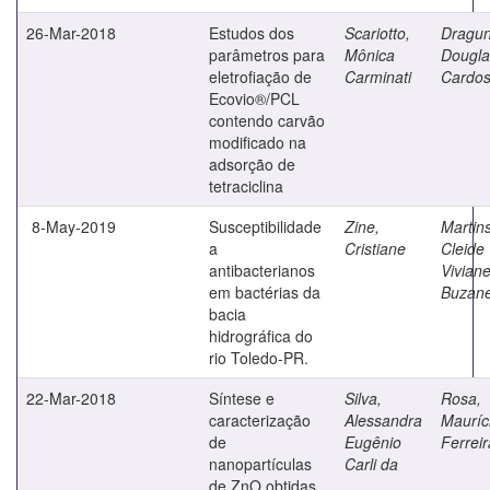
26-Mar-2018
Estudos dos
Scariotto,
Dragun
parâmetros para
Mônica
Dougla
eletrofiação de
Carminati
Cardo
Ecovio®/PCL
contendo carvão
modificado na
adsorção de
tetraciclina
8-May-2019
Susceptibilidade
Zine,
Martins
a
Cristiane
Cleide
antibacterianos
Vivian
em bactérias da
Buzane
bacia
hidrográfica do
rio Toledo-PR.
22-Mar-2018
Síntese e
Silva,
Rosa,
caracterização
Alessandra
Mauríc
de
Eugênio
Ferrei
nanopartículas
Carli da
de ZnO obtidas