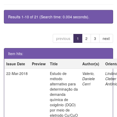
Results 1-10 of 21 (Search time: 0.004 seconds).
previous
1
2
3
next
Item hits:
Issue Date
Preview
Title
Author(s)
Orient
22-Mar-2018
Estudo de
Valerio,
Lindino
método
Daniele
Cleber
alternativo para
Cerri
Antôni
determinação da
demanda
química de
oxigênio (DQO)
por meio de
eletrodo Cu/CuO