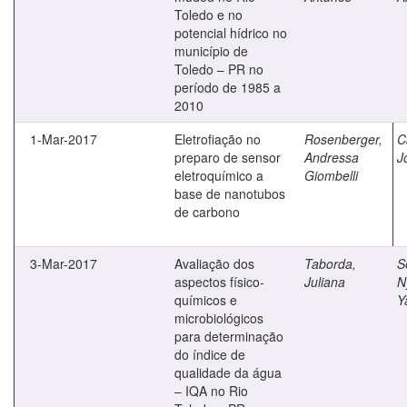
Toledo e no
potencial hídrico no
município de
Toledo – PR no
período de 1985 a
2010
1-Mar-2017
Eletrofiação no
Rosenberger,
C
preparo de sensor
Andressa
J
eletroquímico a
Giombelli
base de nanotubos
de carbono
3-Mar-2017
Avaliação dos
Taborda,
S
aspectos físico-
Juliana
N
químicos e
Y
microbiológicos
para determinação
do índice de
qualidade da água
– IQA no Rio