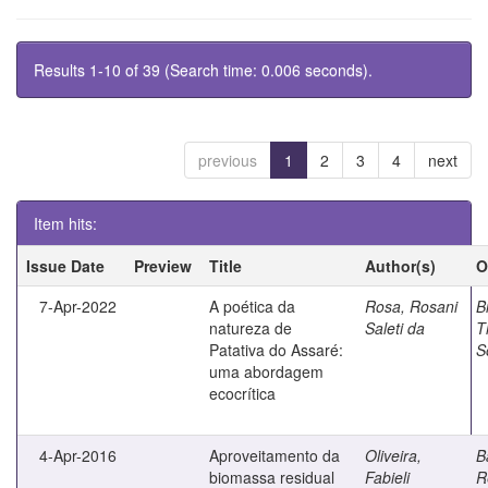
Results 1-10 of 39 (Search time: 0.006 seconds).
previous
1
2
3
4
next
Item hits:
Issue Date
Preview
Title
Author(s)
O
7-Apr-2022
A poética da
Rosa, Rosani
B
natureza de
Saleti da
T
Patativa do Assaré:
S
uma abordagem
ecocrítica
4-Apr-2016
Aproveitamento da
Oliveira,
B
biomassa residual
Fabieli
R