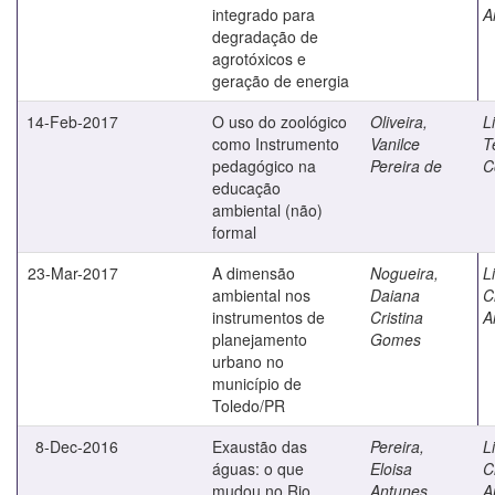
integrado para
A
degradação de
agrotóxicos e
geração de energia
14-Feb-2017
O uso do zoológico
Oliveira,
L
como Instrumento
Vanilce
T
pedagógico na
Pereira de
C
educação
ambiental (não)
formal
23-Mar-2017
A dimensão
Nogueira,
L
ambiental nos
Daiana
C
instrumentos de
Cristina
A
planejamento
Gomes
urbano no
município de
Toledo/PR
8-Dec-2016
Exaustão das
Pereira,
L
águas: o que
Eloisa
C
mudou no Rio
Antunes
A