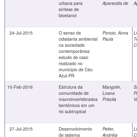
urbana para
Aparecida de
A
síntese de
bioetanol
24-Jul-2015
O senso de
Poncio, Anna
L
cidadania ambiental
Paula
T
na sociedade
C
contemporânea:
estudo de caso
realizado no
município de Céu
Azul-PR
10-Feb-2016
Estrutura da
Mangolin,
S
comunidade de
Loana
P
macroinvertebrados
Priscila
V
bentônicos em um
rio subtropical
27-Jul-2015
Desenvolvimento
Peiter,
L
de sistema
Andréia
C