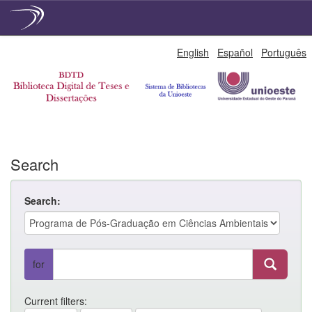
Skip
English
Español
Português
navigation
Search
Search:
for
Current filters: