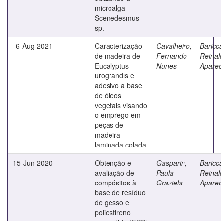
microalga
Scenedesmus
sp.
6-Aug-2021
Caracterização
Cavalheiro,
Baricca
de madeira de
Fernando
Reinal
Eucalyptus
Nunes
Aparec
urograndis e
adesivo a base
de óleos
vegetais visando
o emprego em
peças de
madeira
laminada colada
15-Jun-2020
Obtenção e
Gasparin,
Baricca
avaliação de
Paula
Reinal
compósitos à
Graziela
Aparec
base de resíduo
de gesso e
poliestireno