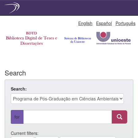
Skip
English
Español
Português
navigation
Search
Search:
for
Current filters: