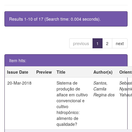
Results 1-10 of 17 (Search time: 0.004 seconds).
previous
1
2
next
Item hits:
Issue Date
Preview
Title
Author(s)
Orien
20-Mar-2018
Sistema de
Santos,
Sebast
produção de
Camila
Nyami
alface em cultivo
Regina dos
Yahau
convencional e
cultivo
hidropônico:
alimento de
qualidade?