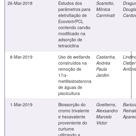
26-Mar-2018
Estudos dos
Scariotto,
Dragun
parâmetros para
Mônica
Dougl
eletrofiação de
Carminati
Cardo
Ecovio®/PCL
contendo carvão
modificado na
adsorção de
tetraciclina
8-Mar-2019
Uso de wetlands
Castanha,
Lindin
construídos na
Andréa
Cleber
remoção de
Paula
Antôni
17α-
Jardim
metiltestosterona
de águas de
piscicultura
1-Mar-2019
Biossorção do
Goettems,
Baricca
cromo trivalente
Alexsandro
Reinal
e hexavalente
Marcelo
Aparec
proveniente do
Victor
curtume
utilizando a