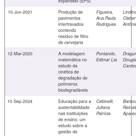
expandido (EPS)
10-Jun-2021
Produção de
Figueira,
Lindin
pavimentos
Ana Paula
Cleber
intertravados
Rodrigues
Antôni
contendo
resíduo de filtro
de cervejaria
12-Mar-2020
A modelagem
Pontarolo,
Dragun
matemática no
Edimar Lia
Dougl
estudo da
Cardo
cinética de
degradação de
polímeros
biodegradáveis
10-Sep-2024
Educação para a
Cebinelli,
Baricca
sustentabilidade
Juliana
Reinal
nas instituições
Patrícia
Aparec
de ensino: um
estudo sobre a
gestão de