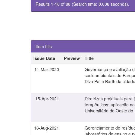
Results 1-10 of 88 (Search time: 0.006 seconds).
Item hits:
Issue Date
Preview
Title
11-Mar-2020
Governança e avaliação d
socioambientais do Parqu
Diva Paim Barth da cidad
15-Apr-2021
Diretrizes projetuais para 
terapêuticos: aplicação no
Universitário do Oeste d
16-Aug-2021
Gerenciamento de resídu
laboratórios de ensino e 