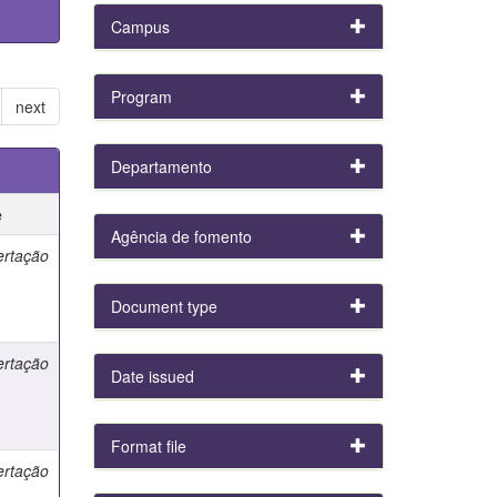
Campus
Program
next
Departamento
e
Agência de fomento
ertação
Document type
ertação
Date issued
Format file
ertação