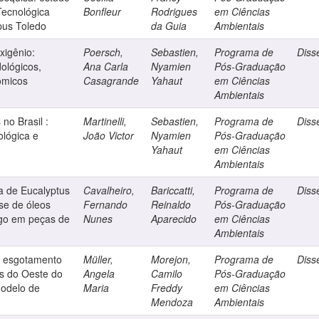
Tecnológica
Bonfleur
Rodrigues
em Ciências
pus Toledo
da Guia
Ambientais
xigênio:
Poersch,
Sebastien,
Programa de
Diss
dológicos,
Ana Carla
Nyamien
Pós-Graduação
omicos
Casagrande
Yahaut
em Ciências
Ambientais
 no Brasil :
Martinelli,
Sebastien,
Programa de
Diss
ológica e
João Victor
Nyamien
Pós-Graduação
Yahaut
em Ciências
Ambientais
a de Eucalyptus
Cavalheiro,
Bariccatti,
Programa de
Diss
se de óleos
Fernando
Reinaldo
Pós-Graduação
ego em peças de
Nunes
Aparecido
em Ciências
Ambientais
e esgotamento
Müller,
Morejon,
Programa de
Diss
os do Oeste do
Angela
Camilo
Pós-Graduação
modelo de
Maria
Freddy
em Ciências
Mendoza
Ambientais