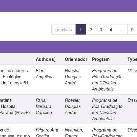
previous
1
2
3
4
...
9
Author(s)
Orientador
Program
Typ
os indicadores
Fiori,
Roesler,
Programa de
Diss
e Ecológico
Angélica
Douglas
Pós-Graduação
e de Toledo-PR
André
em Ciências
Ambientais
jardins
Paris,
Roesler,
Programa de
Diss
 Hospital
Barbara
Douglas
Pós-Graduação
o Paraná (HUOP)
Carolina
André
em Ciências
Ambientais
os de
Frigori, Ana
Nyamien,
Programa de
Diss
pesquisa: estudo
Cecília
Francy
Pós-Graduação