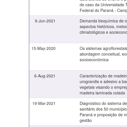
de caso da Universidade 
Federal do Paraná - Cam
9-Jun-2021
Demanda bioquímica de o
aspectos históricos, meto
climatológicos e sociecon
15-May-2020
Os sistemas agroflorestais
abordagem conceitual, ec
socioeconômica
6-Aug-2021
Caracterização de madeir
urograndis e adesivo a ba
vegetais visando o empr
madeira laminada colada
19-Mar-2021
Diagnóstico do sistema d
sanitário dos 50 municípi
Paraná e proposição de 
gestão