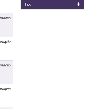
Tipo
ertação
ertação
ertação
ertação