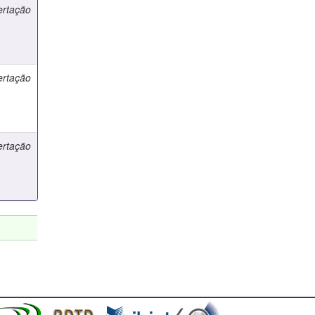
ertação
ertação
ertação