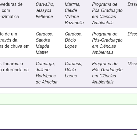
leveduras de
Carvalho,
Martins,
Programa de
Diss
co com
Jéssyca
Cleide
Pós-Graduação
nzimática
Ketterine
Viviane
em Ciências
Buzanello
Ambientais
nto de um
Cardoso,
Cardoso,
Programa de
Diss
través da
Sandra
Décio
Pós-Graduação
ins de chuva em
Magda
Lopes
em Ciências
Mattei
Ambientais
 lineares: o
Camargo,
Cardoso,
Programa de
Diss
 referência na
Juliane
Décio
Pós-Graduação
Rodrigues
Lopes
em Ciências
de Almeida
Ambientais