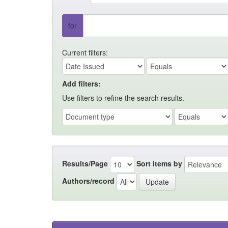
for
Current filters:
Add filters:
Use filters to refine the search results.
Results/Page
Sort items by
Authors/record