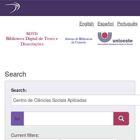
Skip
English
Español
Português
navigation
Search
Search:
for
Current filters: