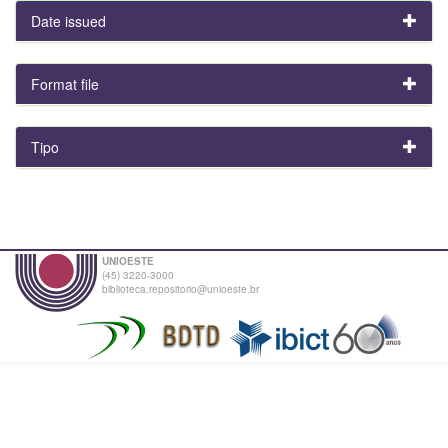
Date issued
Format file
Tipo
UNIOESTE
(45) 3220-3000
biblioteca.repositorio@unioeste.br