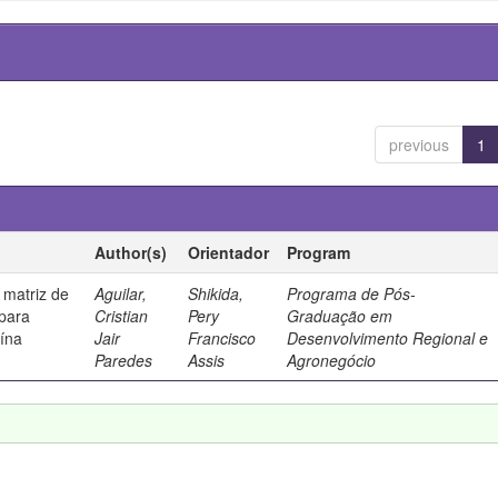
previous
1
Author(s)
Orientador
Program
 matriz de
Aguilar,
Shikida,
Programa de Pós-
 para
Cristian
Pery
Graduação em
uína
Jair
Francisco
Desenvolvimento Regional e
Paredes
Assis
Agronegócio