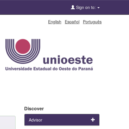
Sign on to:
English
Español
Português
Discover
Advisor