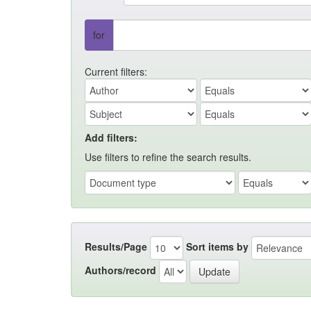
for
Current filters:
Add filters:
Use filters to refine the search results.
Results/Page
Sort items by
Authors/record