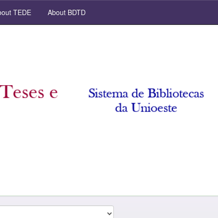
out TEDE
About BDTD