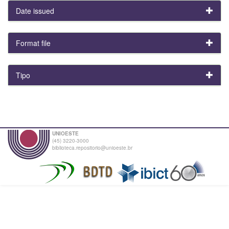
Date issued
Format file
Tipo
UNIOESTE
(45) 3220-3000
biblioteca.repositorio@unioeste.br