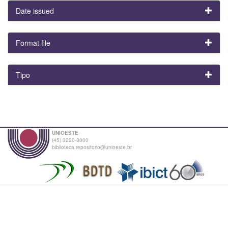
Date issued
Format file
Tipo
UNIOESTE
(45) 3220-3000
biblioteca.repositorio@unioeste.br