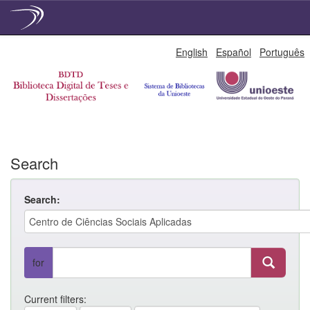
Skip
English
Español
Português
navigation
Search
Search:
for
Current filters: