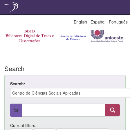
Skip
English
Español
Português
navigation
Search
Search:
for
Current filters: