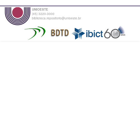
UNIOESTE
(45) 3220-3000
biblioteca.repositorio@unioeste.br