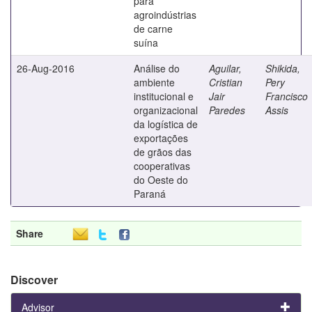
para
agroindústrias
de carne
suína
26-Aug-2016
Análise do
Aguilar,
Shikida,
ambiente
Cristian
Pery
institucional e
Jair
Francisco
organizacional
Paredes
Assis
da logística de
exportações
de grãos das
cooperativas
do Oeste do
Paraná
Share
Discover
Advisor