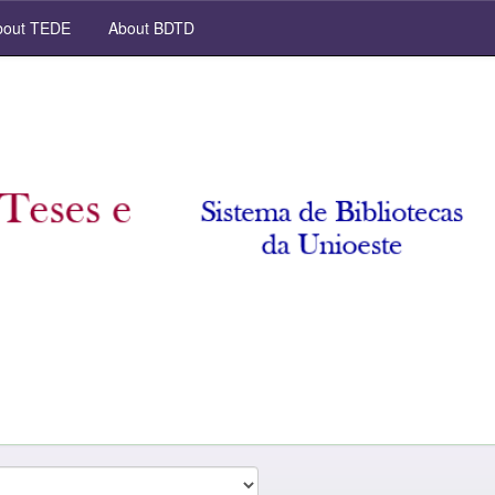
out TEDE
About BDTD