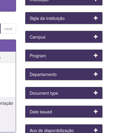
Sigla da instituição
next
Campus
Program
e
e
Departamento
Document type
ertação
Date issued
Ano de disponibilização