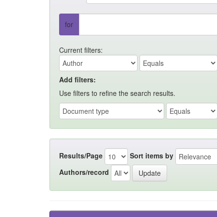
for
Current filters:
Add filters:
Use filters to refine the search results.
Results/Page
Sort items by
Authors/record