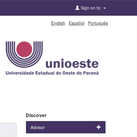
Sign on to:
English
Español
Português
Discover
Advisor