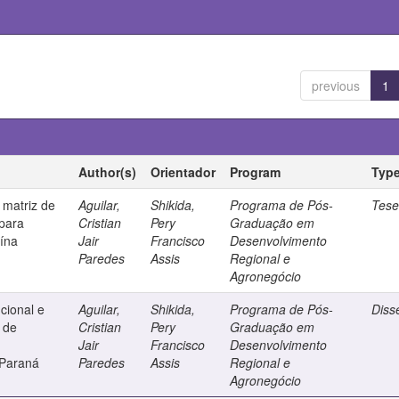
previous
1
Author(s)
Orientador
Program
Typ
 matriz de
Aguilar,
Shikida,
Programa de Pós-
Tes
 para
Cristian
Pery
Graduação em
uína
Jair
Francisco
Desenvolvimento
Paredes
Assis
Regional e
Agronegócio
ucional e
Aguilar,
Shikida,
Programa de Pós-
Diss
a de
Cristian
Pery
Graduação em
Jair
Francisco
Desenvolvimento
 Paraná
Paredes
Assis
Regional e
Agronegócio