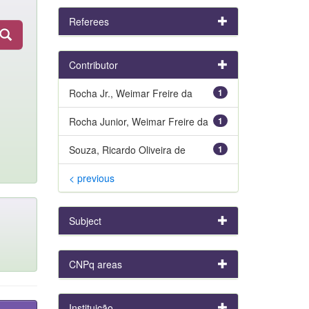
Referees
Contributor
Rocha Jr., Weimar Freire da
1
Rocha Junior, Weimar Freire da
1
Souza, Ricardo Oliveira de
1
< previous
Subject
CNPq areas
Instituição