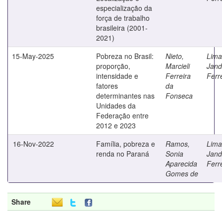
especialização da
força de trabalho
brasileira (2001-
2021)
15-May-2025
Pobreza no Brasil:
Nieto,
Lima
proporção,
Marcieli
Jand
intensidade e
Ferreira
Ferr
fatores
da
determinantes nas
Fonseca
Unidades da
Federação entre
2012 e 2023
16-Nov-2022
Família, pobreza e
Ramos,
Lima
renda no Paraná
Sonia
Jand
Aparecida
Ferr
Gomes de
Share