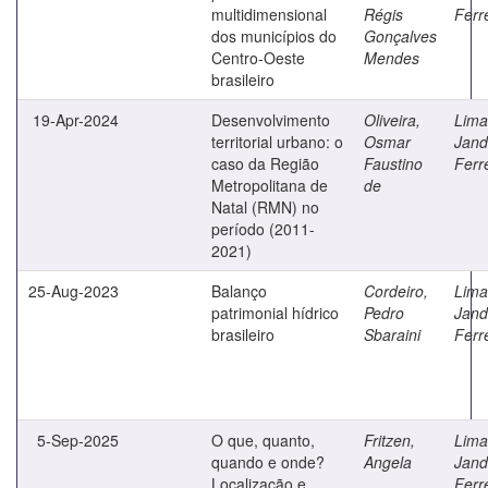
multidimensional
Régis
Ferr
dos municípios do
Gonçalves
Centro-Oeste
Mendes
brasileiro
19-Apr-2024
Desenvolvimento
Oliveira,
Lima
territorial urbano: o
Osmar
Jand
caso da Região
Faustino
Ferr
Metropolitana de
de
Natal (RMN) no
período (2011-
2021)
25-Aug-2023
Balanço
Cordeiro,
Lima
patrimonial hídrico
Pedro
Jand
brasileiro
Sbaraini
Ferr
5-Sep-2025
O que, quanto,
Fritzen,
Lima
quando e onde?
Angela
Jand
Localização e
Ferr