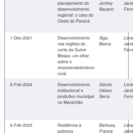
planejamento do
Jonhey
Jand
desenvolvimento
Nazario
Ferr
regional: o caso do
Oeste do Paraná
1-Dec-2021
Desenvolvimento
Siga,
Lima
nas regiões do
Besna
Jand
norte da Guiné-
Ferr
Bissau: um olhar
sobre o
empreendedorismo
rural
8-Feb-2024
Desenvolvimento
Garcia,
Lima
institucional e
Uelson
Jand
produtivo municipal
Serra
Ferr
no Maranhão
6-Feb-2023
Resiliência à
Barbosa,
Lima
pobreza
Francis
Jand