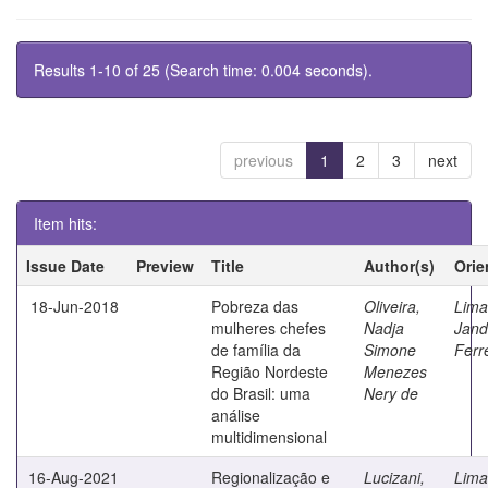
Results 1-10 of 25 (Search time: 0.004 seconds).
previous
1
2
3
next
Item hits:
Issue Date
Preview
Title
Author(s)
Orie
18-Jun-2018
Pobreza das
Oliveira,
Lima
mulheres chefes
Nadja
Jand
de família da
Simone
Ferr
Região Nordeste
Menezes
do Brasil: uma
Nery de
análise
multidimensional
16-Aug-2021
Regionalização e
Lucizani,
Lima