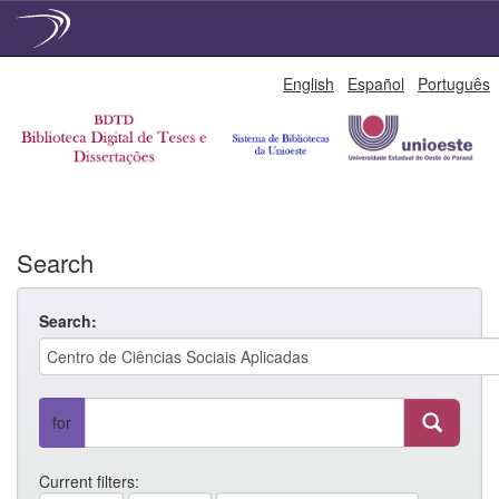
Skip
English
Español
Português
navigation
Search
Search:
for
Current filters: