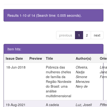
Results 1-10 of 14 (Search time: 0.005 seconds).
previous
1
2
next
Item hits:
Issue Date
Preview
Title
Author(s)
Orie
18-Jun-2018
Pobreza das
Oliveira,
Lima
mulheres chefes
Nadja
Jand
de família da
Simone
Ferr
Região Nordeste
Menezes
do Brasil: uma
Nery de
análise
multidimensional
19-Aug-2021
A cadeia
Luz, Joseli
Piffer