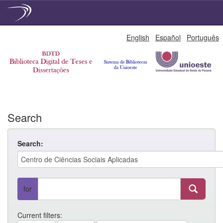
Skip
English
Español
Português
navigation
Search
Search:
for
Current filters: