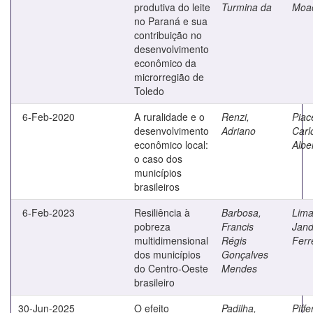
produtiva do leite
Turmina da
Moac
no Paraná e sua
contribuição no
desenvolvimento
econômico da
microrregião de
Toledo
6-Feb-2020
A ruralidade e o
Renzi,
Piace
desenvolvimento
Adriano
Carl
econômico local:
Albe
o caso dos
municípios
brasileiros
6-Feb-2023
Resiliência à
Barbosa,
Lima
pobreza
Francis
Jand
multidimensional
Régis
Ferr
dos municípios
Gonçalves
do Centro-Oeste
Mendes
brasileiro
30-Jun-2025
O efeito
Padilha,
Piffer