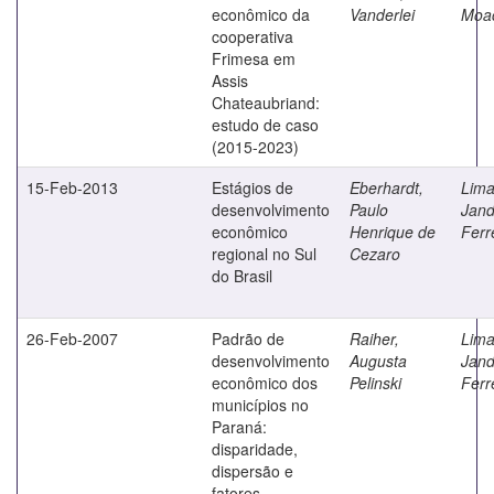
econômico da
Vanderlei
Moac
cooperativa
Frimesa em
Assis
Chateaubriand:
estudo de caso
(2015-2023)
15-Feb-2013
Estágios de
Eberhardt,
Lima
desenvolvimento
Paulo
Jand
econômico
Henrique de
Ferr
regional no Sul
Cezaro
do Brasil
26-Feb-2007
Padrão de
Raiher,
Lima
desenvolvimento
Augusta
Jand
econômico dos
Pelinski
Ferr
municípios no
Paraná:
disparidade,
dispersão e
fatores