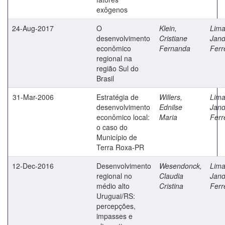
exôgenos
24-Aug-2017
O
Klein,
Lima
desenvolvimento
Cristiane
Jand
econômico
Fernanda
Ferr
regional na
região Sul do
Brasil
31-Mar-2006
Estratégia de
Willers,
Lima
desenvolvimento
Ednilse
Jand
econômico local:
Maria
Ferr
o caso do
Município de
Terra Roxa-PR
12-Dec-2016
Desenvolvimento
Wesendonck,
Lima
regional no
Claudia
Jand
médio alto
Cristina
Ferr
Uruguai/RS:
percepções,
impasses e