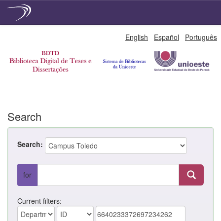
Skip
English
Español
Português
navigation
Search
Search:
for
Current filters: