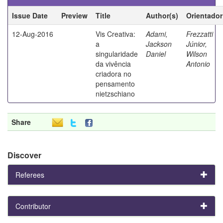
Issue Date
Preview
Title
Author(s)
Orientador
12-Aug-2016
Vis Creativa:
Adami,
Frezzatti
a
Jackson
Júnior,
singularidade
Daniel
Wilson
da vivência
Antonio
criadora no
pensamento
nietzschiano
Share
Discover
Referees
Contributor