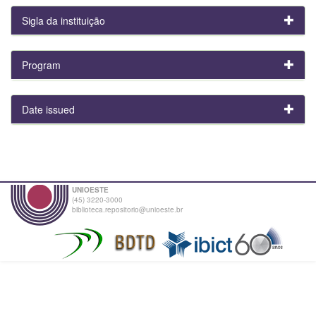
Sigla da instituição
Program
Date issued
UNIOESTE
(45) 3220-3000
biblioteca.repositorio@unioeste.br