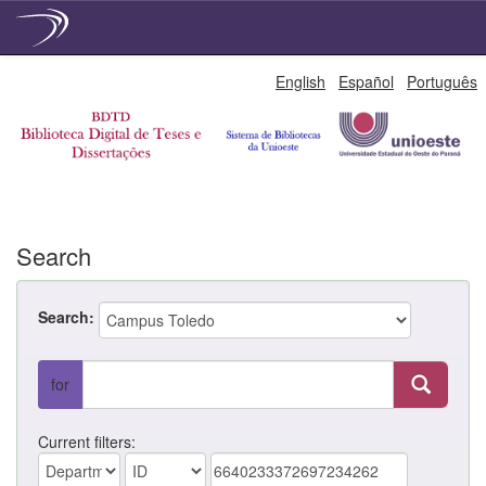
Skip
English
Español
Português
navigation
Search
Search:
for
Current filters: