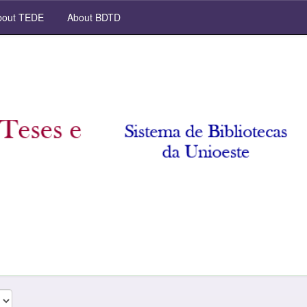
out TEDE
About BDTD