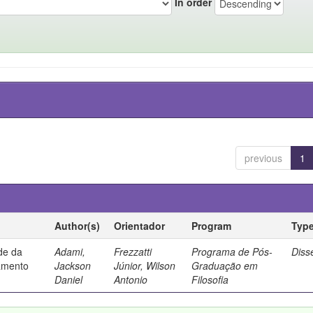
In order
previous
1
Author(s)
Orientador
Program
Typ
ade da
Adami,
Frezzatti
Programa de Pós-
Diss
samento
Jackson
Júnior, Wilson
Graduação em
Daniel
Antonio
Filosofia