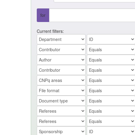
for
Current filters: