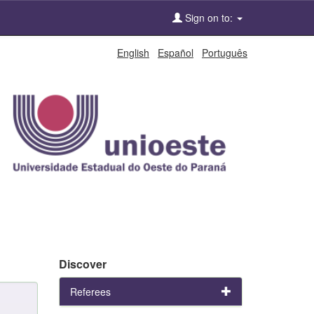
Sign on to:
English
Español
Português
Discover
Referees