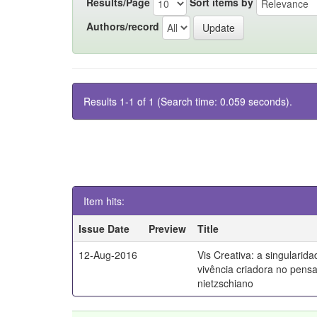
Results/Page
Sort items by
Authors/record
Results 1-1 of 1 (Search time: 0.059 seconds).
Item hits:
Issue Date
Preview
Title
12-Aug-2016
Vis Creativa: a singularid
vivência criadora no pen
nietzschiano