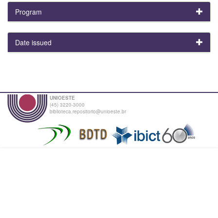
Program
Date issued
UNIOESTE
(45) 3220-3000
biblioteca.repositorio@unioeste.br