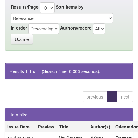
Results/Page
Sort items by
In order
Authors/record
Results 1-1 of 1 (Search time: 0.003 seconds).
previous
1
next
Item hits:
Issue Date
Preview
Title
Author(s)
Orientador
12-Aug-2016
Vis Creativa:
Adami,
Frezzatti