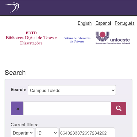
Skip
English
Español
Português
navigation
Search
Search:
for
Current filters: