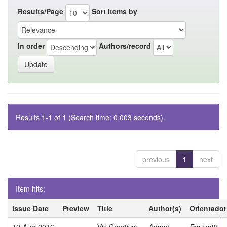
Results/Page
Sort items by
In order
Authors/record
Results 1-1 of 1 (Search time: 0.003 seconds).
previous
1
next
Item hits:
Issue Date
Preview
Title
Author(s)
Orientador
12-Aug-2016
Vis Creativa:
Adami,
Frezzatti