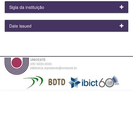
Sigla da instituição
Date issued
UNIOESTE
(45) 3220-3000
biblioteca.repositorio@unioeste.br