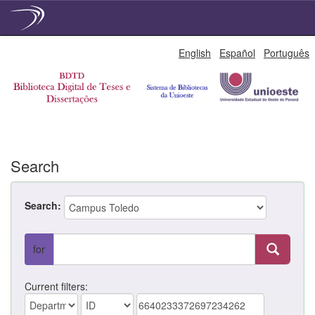
Skip
English
Español
Português
navigation
Search
Search:
for
Current filters: