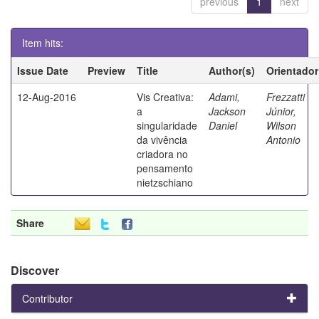
previous
1
next
Item hits:
Issue Date
Preview
Title
Author(s)
Orientador
12-Aug-2016
Vis Creativa:
Adami,
Frezzatti
a
Jackson
Júnior,
singularidade
Daniel
Wilson
da vivência
Antonio
criadora no
pensamento
nietzschiano
Share
Discover
Contributor