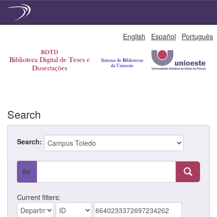
Skip
English
Español
Português
navigation
Search
Search:
for
Current filters: