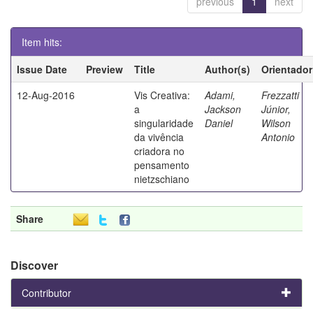
previous
1
next
Item hits:
Issue Date
Preview
Title
Author(s)
Orientador
12-Aug-2016
Vis Creativa:
Adami,
Frezzatti
a
Jackson
Júnior,
singularidade
Daniel
Wilson
da vivência
Antonio
criadora no
pensamento
nietzschiano
Share
Discover
Contributor