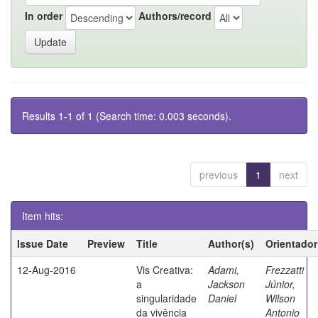
In order
Authors/record
Results 1-1 of 1 (Search time: 0.003 seconds).
previous
1
next
Item hits:
Issue Date
Preview
Title
Author(s)
Orientador
12-Aug-2016
Vis Creativa:
Adami,
Frezzatti
a
Jackson
Júnior,
singularidade
Daniel
Wilson
da vivência
Antonio