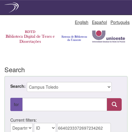
Skip
English
Español
Português
navigation
Search
Search:
for
Current filters: