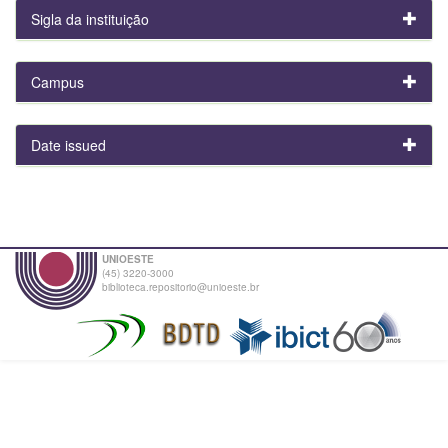
Sigla da instituição
Campus
Date issued
UNIOESTE
(45) 3220-3000
biblioteca.repositorio@unioeste.br