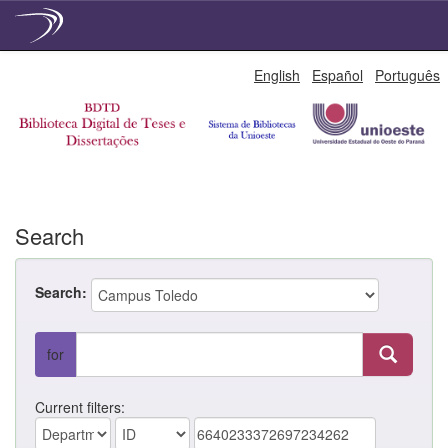
Skip
English
Español
Português
navigation
Search
Search:
for
Current filters: