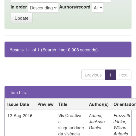
In order
Authors/record
Results 1-1 of 1 (Search time: 0.003 seconds).
previous
1
next
Item hits:
Issue Date
Preview
Title
Author(s)
Orientador
12-Aug-2016
Vis Creativa:
Adami,
Frezzatti
a
Jackson
Júnior,
singularidade
Daniel
Wilson
da vivência
Antonio