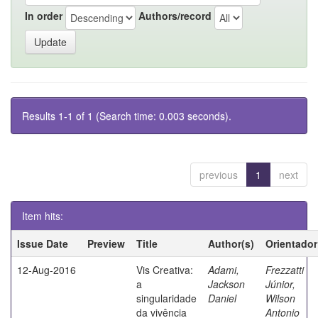
In order
Authors/record
Results 1-1 of 1 (Search time: 0.003 seconds).
previous
1
next
Item hits:
Issue Date
Preview
Title
Author(s)
Orientador
12-Aug-2016
Vis Creativa:
Adami,
Frezzatti
a
Jackson
Júnior,
singularidade
Daniel
Wilson
da vivência
Antonio