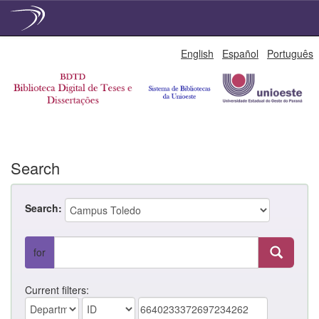
Skip
English
Español
Português
navigation
Search
Search:
for
Current filters: