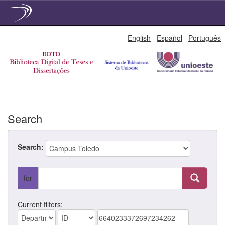
Skip
English
Español
Português
navigation
Search
Search:
for
Current filters: