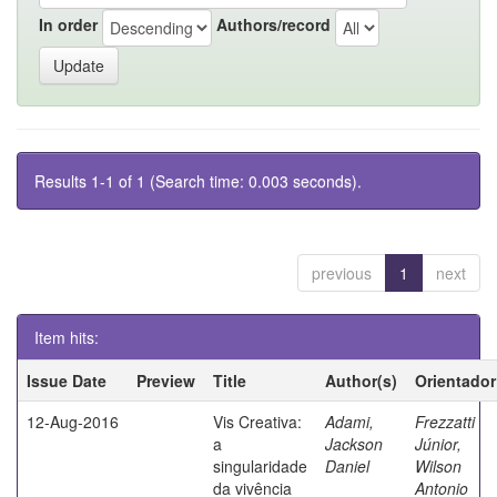
In order
Authors/record
Results 1-1 of 1 (Search time: 0.003 seconds).
previous
1
next
Item hits:
Issue Date
Preview
Title
Author(s)
Orientador
12-Aug-2016
Vis Creativa:
Adami,
Frezzatti
a
Jackson
Júnior,
singularidade
Daniel
Wilson
da vivência
Antonio