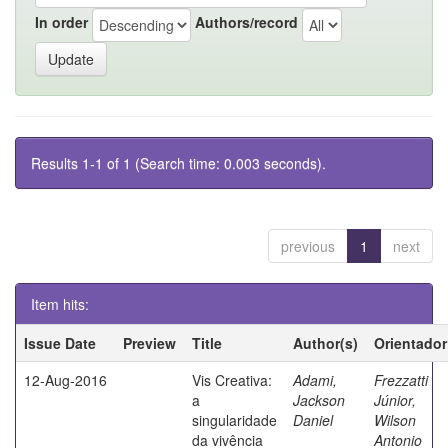
In order
Authors/record
Results 1-1 of 1 (Search time: 0.003 seconds).
previous
1
next
Item hits:
Issue Date
Preview
Title
Author(s)
Orientador
12-Aug-2016
Vis Creativa:
Adami,
Frezzatti
a
Jackson
Júnior,
singularidade
Daniel
Wilson
da vivência
Antonio