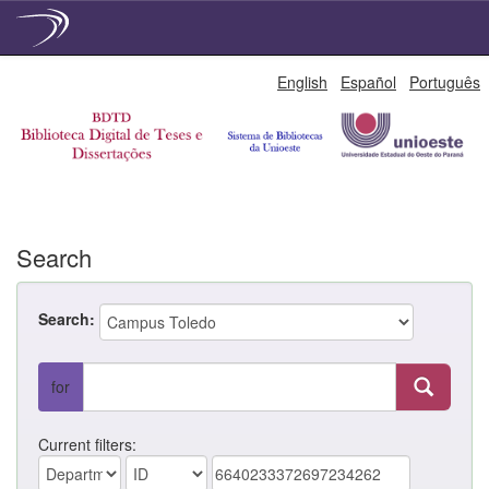
Skip
English
Español
Português
navigation
Search
Search:
for
Current filters: