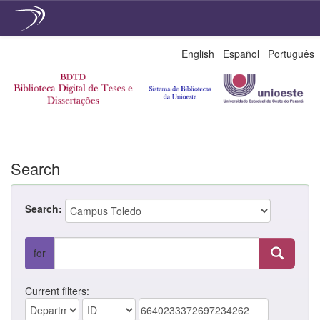
Skip
English
Español
Português
navigation
Search
Search:
for
Current filters: