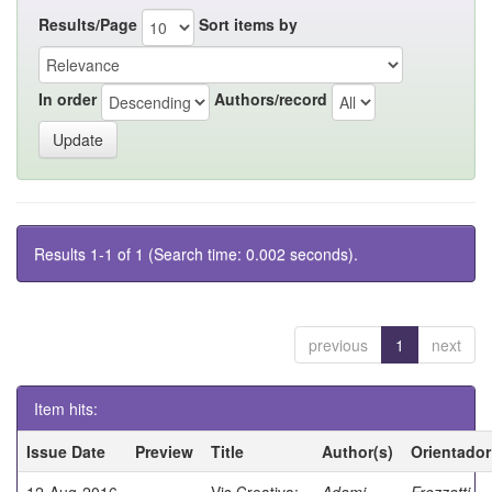
Results/Page
Sort items by
In order
Authors/record
Results 1-1 of 1 (Search time: 0.002 seconds).
previous
1
next
Item hits:
Issue Date
Preview
Title
Author(s)
Orientador
12-Aug-2016
Vis Creativa:
Adami,
Frezzatti