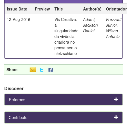
Issue Date
Preview
Title
Author(s)
Orientador
12-Aug-2016
Vis Creativa:
Adami,
Frezzatti
a
Jackson
Júnior,
singularidade
Daniel
Wilson
da vivência
Antonio
criadora no
pensamento
nietzschiano
Share
Discover
Referees
Contributor