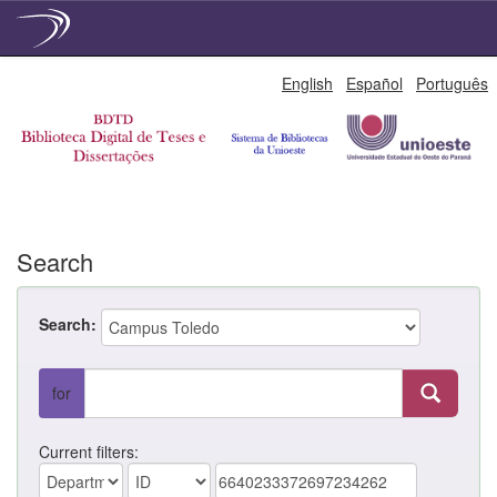
Skip
English
Español
Português
navigation
Search
Search:
for
Current filters: