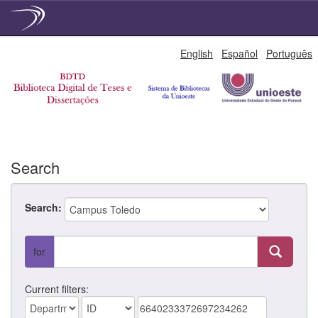
Skip
English
Español
Português
navigation
Search
Search:
for
Current filters: