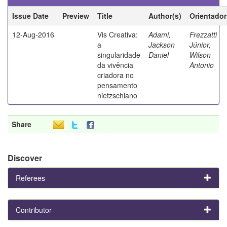
Issue Date
Preview
Title
Author(s)
Orientador
12-Aug-2016
Vis Creativa:
Adami,
Frezzatti
a
Jackson
Júnior,
singularidade
Daniel
Wilson
da vivência
Antonio
criadora no
pensamento
nietzschiano
Share
Discover
Referees
Contributor