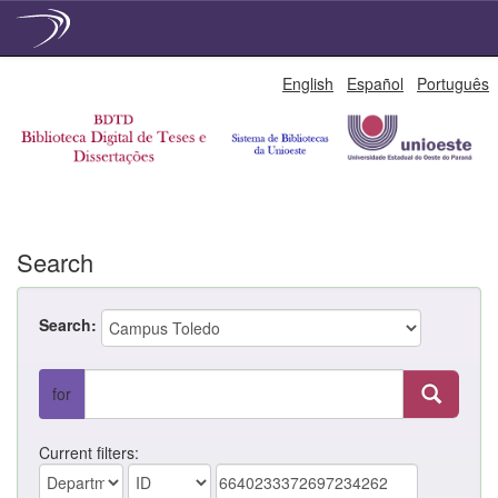
Skip
English
Español
Português
navigation
Search
Search:
for
Current filters: