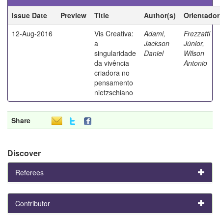
Issue Date
Preview
Title
Author(s)
Orientador
12-Aug-2016
Vis Creativa:
Adami,
Frezzatti
a
Jackson
Júnior,
singularidade
Daniel
Wilson
da vivência
Antonio
criadora no
pensamento
nietzschiano
Share
Discover
Referees
Contributor