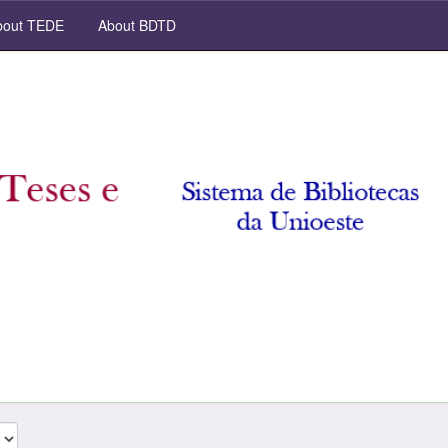
out TEDE
About BDTD