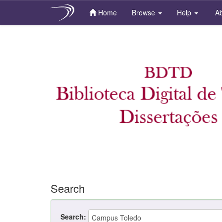
Home
Browse
Help
Ab
Skip
navigation
Search
Search: