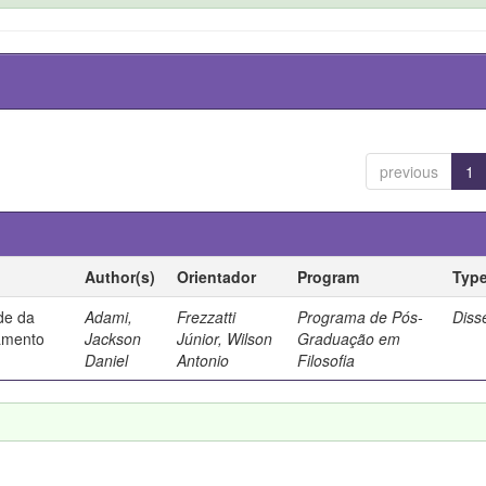
previous
1
Author(s)
Orientador
Program
Typ
ade da
Adami,
Frezzatti
Programa de Pós-
Diss
samento
Jackson
Júnior, Wilson
Graduação em
Daniel
Antonio
Filosofia