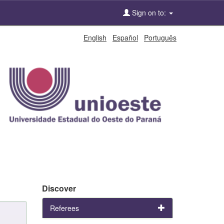
Sign on to:
English
Español
Português
Discover
Referees