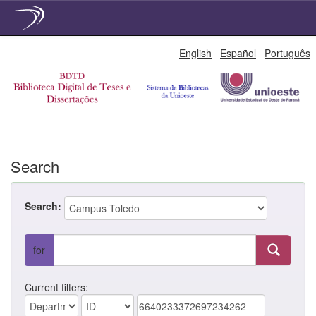
Skip
English
Español
Português
navigation
Search
Search:
for
Current filters: