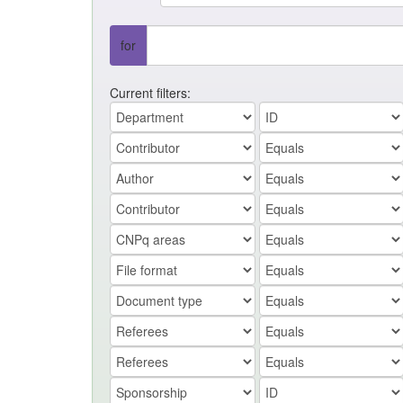
for
Current filters: