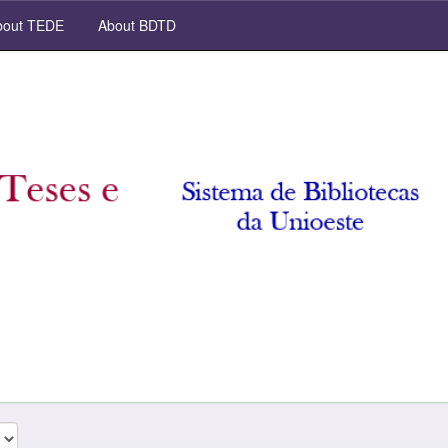
out TEDE
About BDTD