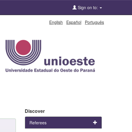
Sign on to:
English
Español
Português
Discover
Referees