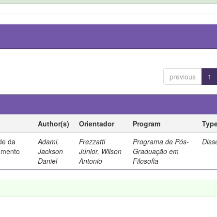
previous
1
Author(s)
Orientador
Program
Typ
ade da
Adami,
Frezzatti
Programa de Pós-
Diss
samento
Jackson
Júnior, Wilson
Graduação em
Daniel
Antonio
Filosofia