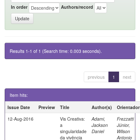
In order
Authors/record
Results 1-1 of 1 (Search time: 0.003 seconds).
previous
1
next
Item hits:
Issue Date
Preview
Title
Author(s)
Orientador
12-Aug-2016
Vis Creativa:
Adami,
Frezzatti
a
Jackson
Júnior,
singularidade
Daniel
Wilson
da vivência
Antonio