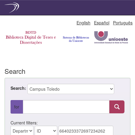
Skip
English
Español
Português
navigation
Search
Search:
for
Current filters: