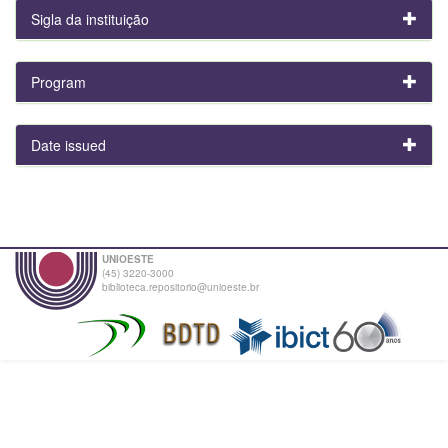
Sigla da instituição
Program
Date issued
UNIOESTE
(45) 3220-3000
biblioteca.repositorio@unioeste.br