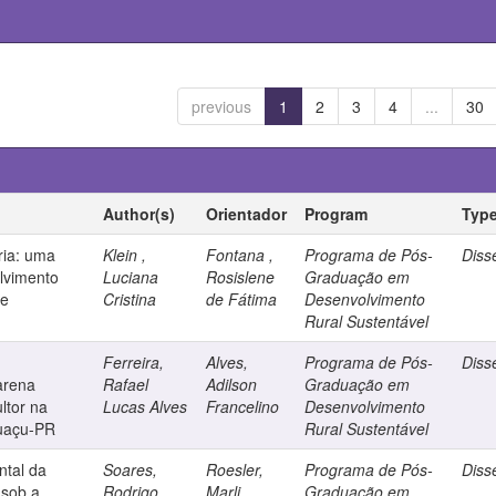
previous
1
2
3
4
...
30
Author(s)
Orientador
Program
Typ
ria: uma
Klein ,
Fontana ,
Programa de Pós-
Diss
olvimento
Luciana
Rosislene
Graduação em
de
Cristina
de Fátima
Desenvolvimento
Rural Sustentável
Ferreira,
Alves,
Programa de Pós-
Diss
arena
Rafael
Adilson
Graduação em
ltor na
Lucas Alves
Francelino
Desenvolvimento
guaçu-PR
Rural Sustentável
ntal da
Soares,
Roesler,
Programa de Pós-
Diss
 sob a
Rodrigo
Marli
Graduação em