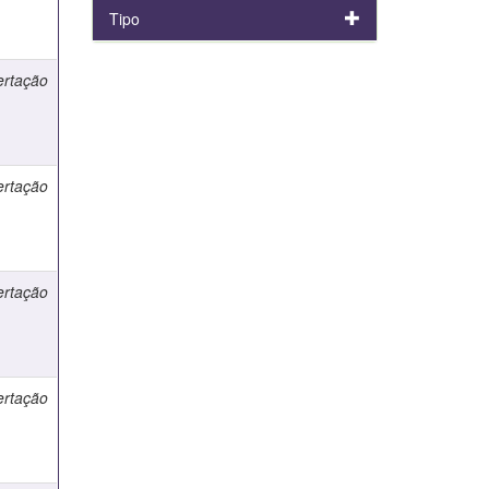
Tipo
ertação
ertação
ertação
ertação