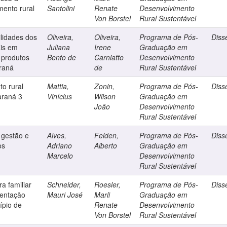
mento rural
Santolini
Renate
Desenvolvimento
Von Borstel
Rural Sustentável
ilidades dos
Oliveira,
Oliveira,
Programa de Pós-
Diss
ais em
Juliana
Irene
Graduação em
 produtos
Bento de
Carniatto
Desenvolvimento
araná
de
Rural Sustentável
o rural
Mattia,
Zonin,
Programa de Pós-
Diss
araná 3
Vinícius
Wilson
Graduação em
João
Desenvolvimento
Rural Sustentável
 gestão e
Alves,
Feiden,
Programa de Pós-
Diss
os
Adriano
Alberto
Graduação em
Marcelo
Desenvolvimento
Rural Sustentável
ra familiar
Schneider,
Roesler,
Programa de Pós-
Diss
mentação
Mauri José
Marli
Graduação em
ípio de
Renate
Desenvolvimento
Von Borstel
Rural Sustentável