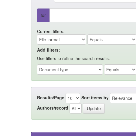
for
Current filters:
Add filters:
Use filters to refine the search results.
Results/Page
Sort items by
Authors/record