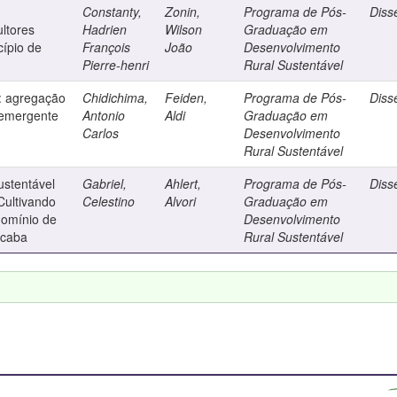
Constanty,
Zonin,
Programa de Pós-
Diss
ultores
Hadrien
Wilson
Graduação em
cípio de
François
João
Desenvolvimento
n
Pierre-henri
Rural Sustentável
s: agregação
Chidichima,
Feiden,
Programa de Pós-
Diss
 emergente
Antonio
Aldi
Graduação em
Carlos
Desenvolvimento
Rural Sustentável
ustentável
Gabriel,
Ahlert,
Programa de Pós-
Diss
Cultivando
Celestino
Alvori
Graduação em
domínio de
Desenvolvimento
icaba
Rural Sustentável