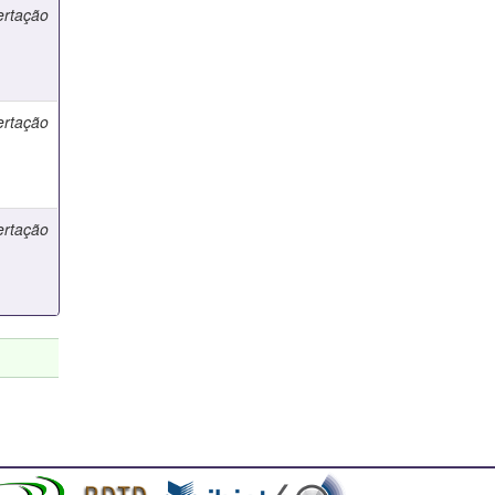
ertação
ertação
ertação