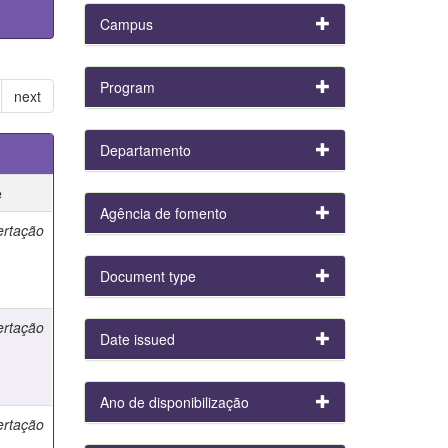
Campus
Program
next
Departamento
e
Agência de fomento
ertação
Document type
ertação
Date issued
Ano de disponibilização
ertação