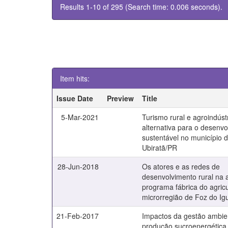
Results 1-10 of 295 (Search time: 0.006 seconds).
Item hits:
Issue Date
Preview
Title
5-Mar-2021
Turismo rural e agroindúst
alternativa para o desenv
sustentável no município 
Ubiratã/PR
28-Jun-2018
Os atores e as redes de
desenvolvimento rural na 
programa fábrica do agricu
microrregião de Foz do I
21-Feb-2017
Impactos da gestão ambie
produção sucroenergética