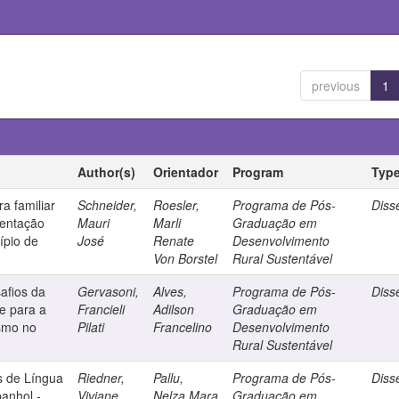
previous
1
Author(s)
Orientador
Program
Typ
ra familiar
Schneider,
Roesler,
Programa de Pós-
Diss
mentação
Mauri
Marli
Graduação em
ípio de
José
Renate
Desenvolvimento
Von Borstel
Rural Sustentável
afios da
Gervasoni,
Alves,
Programa de Pós-
Diss
e para a
Francieli
Adilson
Graduação em
ismo no
Pilati
Francelino
Desenvolvimento
Rural Sustentável
s de Língua
Riedner,
Pallu,
Programa de Pós-
Diss
anhol -
Viviane
Nelza Mara
Graduação em