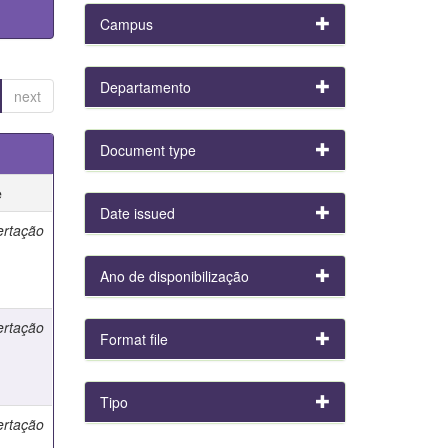
Campus
Departamento
next
Document type
e
Date issued
ertação
Ano de disponibilização
ertação
Format file
Tipo
ertação