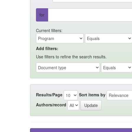
for
Current filters:
Add filters:
Use filters to refine the search results.
Results/Page
Sort items by
Authors/record