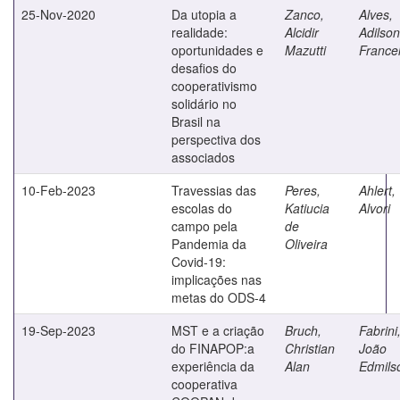
25-Nov-2020
Da utopia a
Zanco,
Alves,
realidade:
Alcidir
Adilson
oportunidades e
Mazutti
France
desafios do
cooperativismo
solidário no
Brasil na
perspectiva dos
associados
10-Feb-2023
Travessias das
Peres,
Ahlert,
escolas do
Katiucia
Alvori
campo pela
de
Pandemia da
Oliveira
Covid-19:
implicações nas
metas do ODS-4
19-Sep-2023
MST e a criação
Bruch,
Fabrini
do FINAPOP:a
Christian
João
experiência da
Alan
Edmils
cooperativa