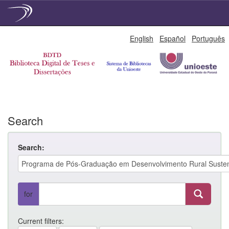
Skip
English
Español
Português
navigation
Search
Search:
for
Current filters: