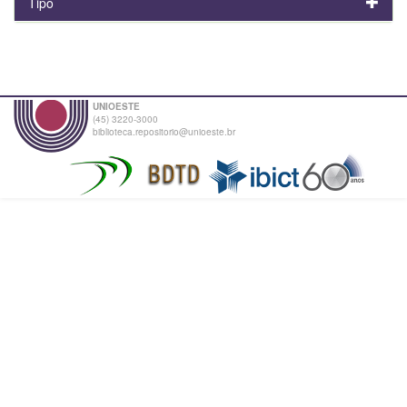
Tipo
UNIOESTE
(45) 3220-3000
biblioteca.repositorio@unioeste.br