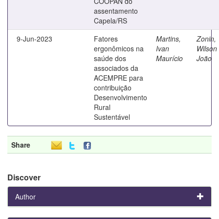
COOPAN do
assentamento
Capela/RS
9-Jun-2023
Fatores
Martins,
Zonin,
ergonômicos na
Ivan
Wilson
saúde dos
Maurício
João
associados da
ACEMPRE para
contribuição
Desenvolvimento
Rural
Sustentável
Share
Discover
Author