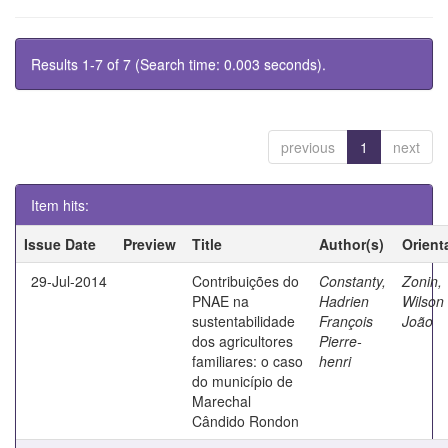
Results 1-7 of 7 (Search time: 0.003 seconds).
previous
1
next
Item hits:
Issue Date
Preview
Title
Author(s)
Orient
29-Jul-2014
Contribuições do
Constanty,
Zonin,
PNAE na
Hadrien
Wilson
sustentabilidade
François
João
dos agricultores
Pierre-
familiares: o caso
henri
do município de
Marechal
Cândido Rondon