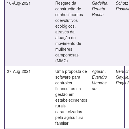
10-Aug-2021
Resgate da
Gadelha,
Schütz 
construção de
Renata
Rosalv
conhecimentos
Rocha
coevolutivos
ecológicos,
através da
atuação do
movimento de
mulheres
camponesas
(MMC)
27-Aug-2021
Uma proposta de
Aguiar ,
Bertolin
software para
Evandro
Geysle
controles
Mendes
Rogis F
financeiros na
de
gestão em
estabelecimentos
rurais
caracterizados
pela agricultura
familiar