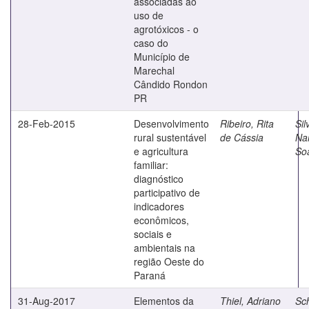
associadas ao
uso de
agrotóxicos - o
caso do
Município de
Marechal
Cândido Rondon
PR
28-Feb-2015
Desenvolvimento
Ribeiro, Rita
Sil
rural sustentável
de Cássia
Nar
e agricultura
So
familiar:
diagnóstico
participativo de
indicadores
econômicos,
sociais e
ambientais na
região Oeste do
Paraná
31-Aug-2017
Elementos da
Thiel, Adriano
Sc