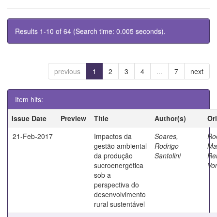
Results 1-10 of 64 (Search time: 0.005 seconds).
previous
1
2
3
4
...
7
next
Item hits:
Issue Date
Preview
Title
Author(s)
Or
21-Feb-2017
Impactos da
Soares,
Roe
gestão ambiental
Rodrigo
Mar
da produção
Santolini
Re
sucroenergética
Von
sob a
perspectiva do
desenvolvimento
rural sustentável