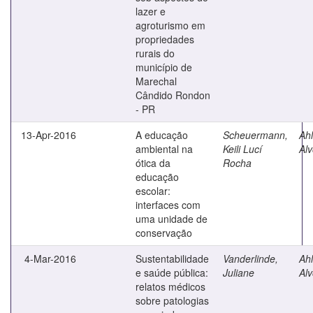
lazer e
agroturismo em
propriedades
rurais do
município de
Marechal
Cândido Rondon
- PR
13-Apr-2016
A educação
Scheuermann,
Ahl
ambiental na
Keili Lucí
Alv
ótica da
Rocha
educação
escolar:
interfaces com
uma unidade de
conservação
4-Mar-2016
Sustentabilidade
Vanderlinde,
Ahl
e saúde pública:
Juliane
Alv
relatos médicos
sobre patologias