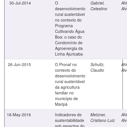
30-Jul-2014
O
Gabriel,
Ahl
desenvolvimento
Celestino
Alv
rural sustentável
no contexto do
Programa
Cultivando Água
Boa: o caso do
Condomínio de
Agroenergia da
Linha Ajuricaba
26-Jun-2015
O Pronaf no
Schultz,
Ahl
contexto do
Claudio
Alv
desenvolvimento
rural sustentável
da agricultura
familiar no
município de
Maripá
18-May-2016
Indicadores de
Metzner,
Ahl
sustentabilidade
Cristiano Luiz
Alv
sob aspectos do