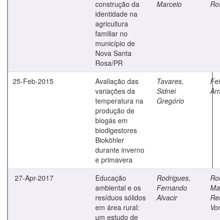
construção da
Marcelo
Ro
identidade na
agricultura
familiar no
município de
Nova Santa
Rosa/PR
25-Feb-2015
Avaliação das
Tavares,
Fe
variações da
Sidnei
Ar
temperatura na
Gregório
produção de
biogás em
biodigestores
Bioköhler
durante inverno
e primavera
27-Apr-2017
Educação
Rodrigues,
Roe
ambiental e os
Fernando
Mar
resíduos sólidos
Alvacir
Re
em área rural:
Von
um estudo de