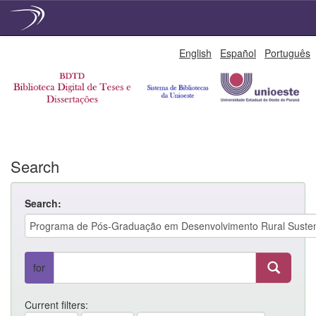
Skip
English
Español
Português
navigation
Search
Search:
for
Current filters: