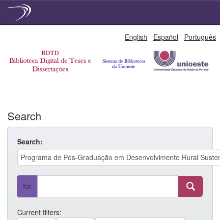
Skip
English
Español
Português
navigation
Search
Search:
for
Current filters: