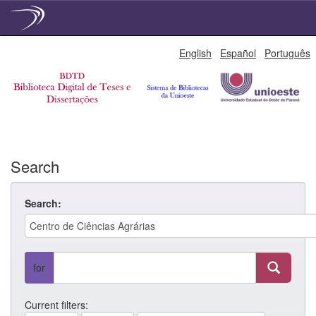
Skip
English
Español
Português
navigation
Search
Search:
for
Current filters: