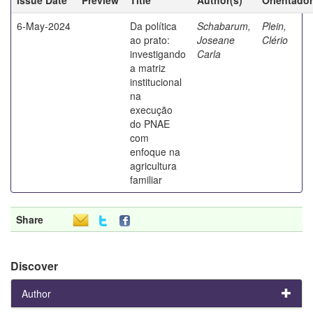
6-May-2024
Da política
Schabarum,
Plein,
ao prato:
Joseane
Clério
investigando
Carla
a matriz
institucional
na
execução
do PNAE
com
enfoque na
agricultura
familiar
Share
Discover
Author