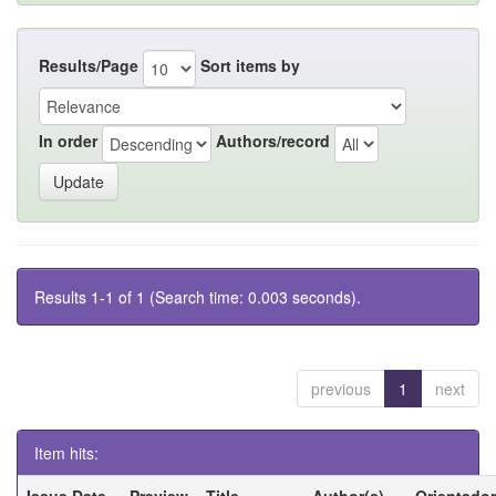
Results/Page
Sort items by
In order
Authors/record
Results 1-1 of 1 (Search time: 0.003 seconds).
previous
1
next
Item hits:
Issue Date
Preview
Title
Author(s)
Orientador