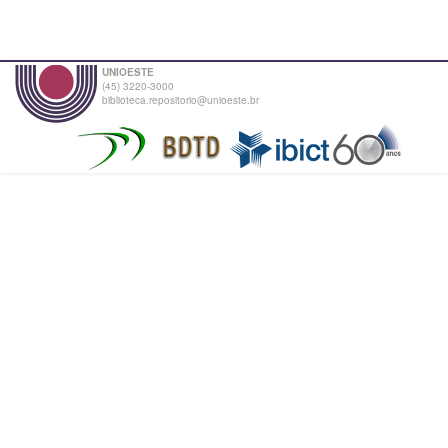
UNIOESTE
(45) 3220-3000
biblioteca.repositorio@unioeste.br