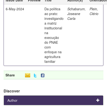
6-May-2024
Da política
Schabarum,
Plein,
ao prato:
Joseane
Clério
investigando
Carla
a matriz
institucional
na
execução
do PNAE
com
enfoque na
agricultura
familiar
Share
Discover
Author