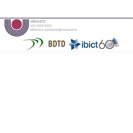
UNIOESTE
(45) 3220-3000
biblioteca.repositorio@unioeste.br