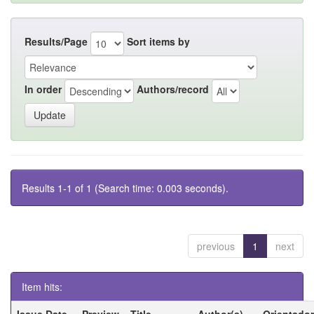
Results/Page
Sort items by
In order
Authors/record
Results 1-1 of 1 (Search time: 0.003 seconds).
previous
1
next
Item hits:
Issue Date
Preview
Title
Author(s)
Orientador