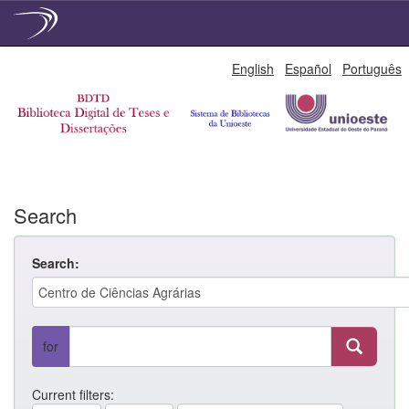
Skip
English
Español
Português
navigation
Search
Search:
for
Current filters: