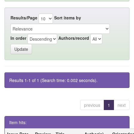
Results/Page
Sort items by
In order
Authors/record
Results 1-1 of 1 (Search time: 0.002 seconds).
previous
1
next
Item hits:
Issue Date
Preview
Title
Author(s)
Orientador