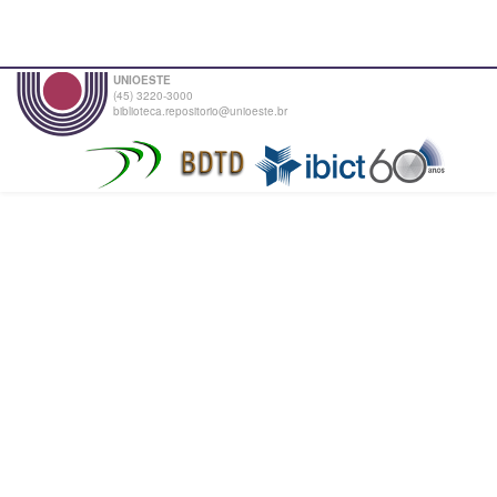
UNIOESTE
(45) 3220-3000
biblioteca.repositorio@unioeste.br