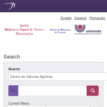
Skip
English
Español
Português
navigation
Search
Search:
for
Current filters: