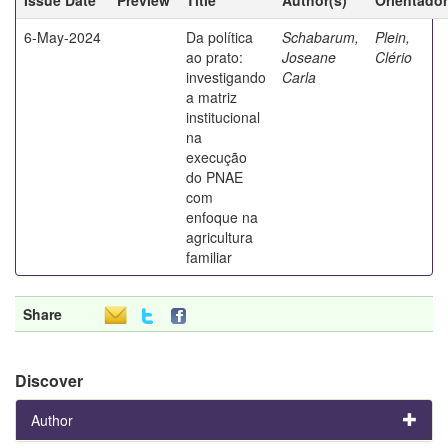
6-May-2024
Da política
Schabarum,
Plein,
ao prato:
Joseane
Clério
investigando
Carla
a matriz
institucional
na
execução
do PNAE
com
enfoque na
agricultura
familiar
Share
Discover
Author