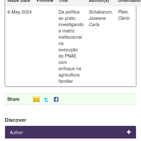
6-May-2024
Da política
Schabarum,
Plein,
ao prato:
Joseane
Clério
investigando
Carla
a matriz
institucional
na
execução
do PNAE
com
enfoque na
agricultura
familiar
Share
Discover
Author