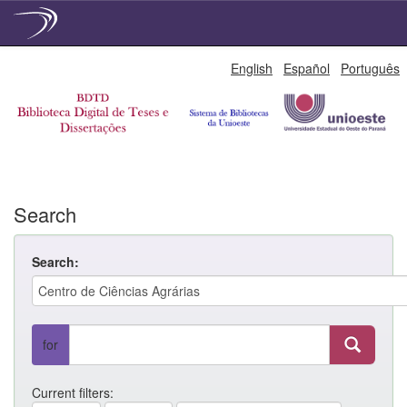
Skip
English
Español
Português
navigation
Search
Search:
for
Current filters: