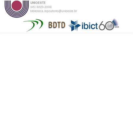
UNIOESTE
(45) 3220-3000
biblioteca.repositorio@unioeste.br