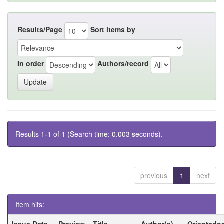
Results/Page
Sort items by
In order
Authors/record
Results 1-1 of 1 (Search time: 0.003 seconds).
previous
1
next
Item hits:
Issue Date
Preview
Title
Author(s)
Orientador