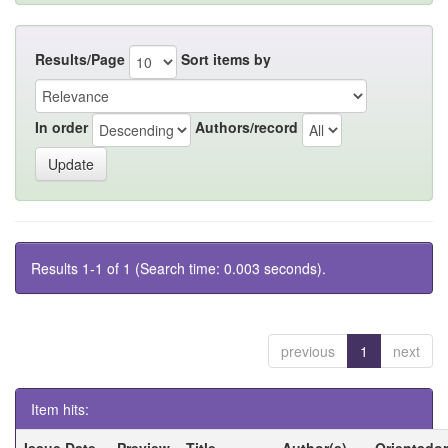
Results/Page
Sort items by
In order
Authors/record
Results 1-1 of 1 (Search time: 0.003 seconds).
previous
1
next
Item hits:
Issue Date
Preview
Title
Author(s)
Orientador