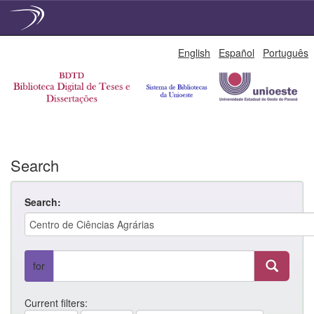
Skip
English
Español
Português
navigation
Search
Search:
for
Current filters: