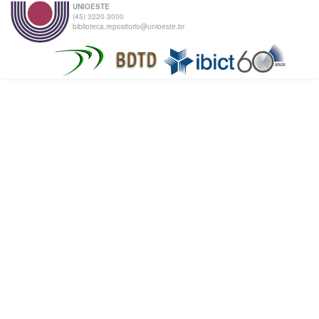
UNIOESTE
(45) 3220-3000
biblioteca.repositorio@unioeste.br