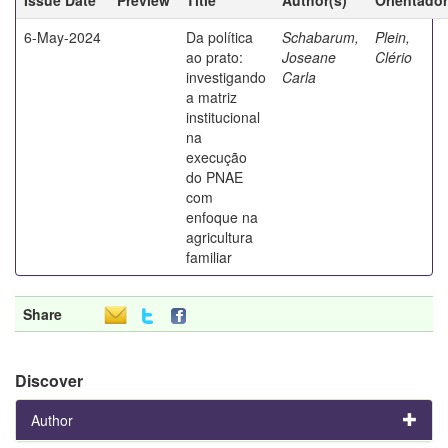
6-May-2024
Da política
Schabarum,
Plein,
ao prato:
Joseane
Clério
investigando
Carla
a matriz
institucional
na
execução
do PNAE
com
enfoque na
agricultura
familiar
Share
Discover
Author