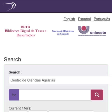
Skip
English
Español
Português
navigation
Search
Search:
for
Current filters: