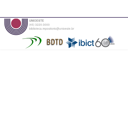
UNIOESTE
(45) 3220-3000
biblioteca.repositorio@unioeste.br