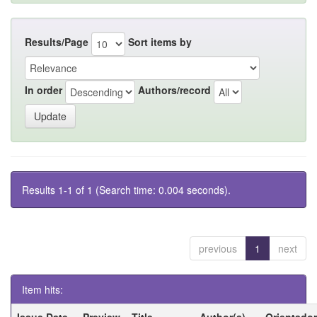
Results/Page
Sort items by
In order
Authors/record
Results 1-1 of 1 (Search time: 0.004 seconds).
previous
1
next
Item hits:
Issue Date
Preview
Title
Author(s)
Orientador