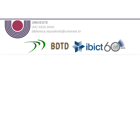
UNIOESTE
(45) 3220-3000
biblioteca.repositorio@unioeste.br