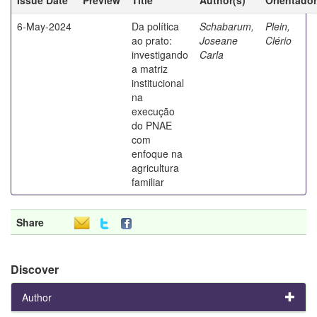
6-May-2024
Da política
Schabarum,
Plein,
ao prato:
Joseane
Clério
investigando
Carla
a matriz
institucional
na
execução
do PNAE
com
enfoque na
agricultura
familiar
Share
Discover
Author