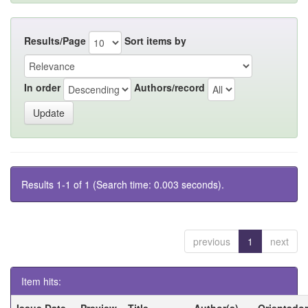
Results/Page
Sort items by
In order
Authors/record
Results 1-1 of 1 (Search time: 0.003 seconds).
previous
1
next
Item hits:
Issue Date
Preview
Title
Author(s)
Orientador