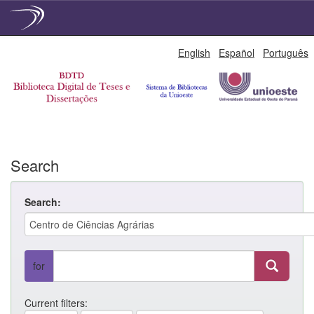
Skip
English
Español
Português
navigation
Search
Search:
for
Current filters: